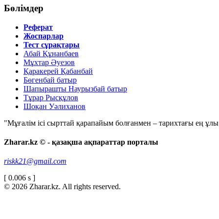
Бөлімдер
Реферат
Жоспарлар
Тест сұрақтары
Абай Құнанбаев
Мұхтар Әуезов
Қаракерей Қабанбай
Бөгенбай батыр
Шапырашты Наурызбай батыр
Тұрар Рысқұлов
Шоқан Уәлиханов
"Мұғалім ісі сырттай қарапайым болғанмен – тарихтағы ең ұлы і
Zharar.kz © - қазақша ақпараттар порталы
riskk21@gmail.com
[ 0.006 s ]
© 2026 Zharar.kz. All rights reserved.