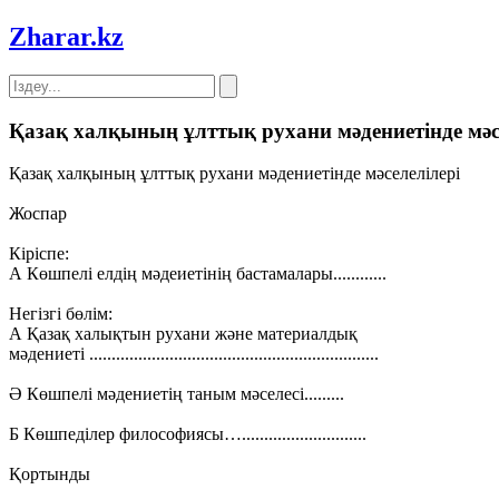
Zharar
.kz
Қазақ халқының ұлттық рухани мәдениетінде мәс
Қазақ халқының ұлттық рухани мәдениетінде мәселелілері
Жоспар
Кіріспе:
А Көшпелі елдің мәдеиетінің бастамалары............
Негізгі бөлім:
А Қазақ халықтын рухани және материалдық
мәдениеті .................................................................
Ә Көшпелі мәдениетің таным мәселесі.........
Б Көшпеділер философиясы…............................
Қортынды