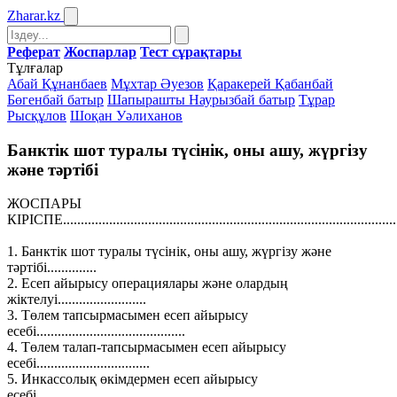
Zharar
.kz
Реферат
Жоспарлар
Тест сұрақтары
Тұлғалар
Абай Құнанбаев
Мұхтар Әуезов
Қаракерей Қабанбай
Бөгенбай батыр
Шапырашты Наурызбай батыр
Тұрар
Рысқұлов
Шоқан Уәлиханов
Банктік шот туралы түсінік, оны ашу, жүргізу
және тәртібі
ЖОСПАРЫ
КІРІСПЕ...............................................................................................
1. Банктік шот туралы түсінік, оны ашу, жүргізу және
тәртібі..............
2. Есеп айырысу операциялары және олардың
жіктелуі.........................
3. Төлем тапсырмасымен есеп айырысу
есебі..........................................
4. Төлем талап-тапсырмасымен есеп айырысу
есебі................................
5. Инкассолық өкімдермен есеп айырысу
есебі........................................