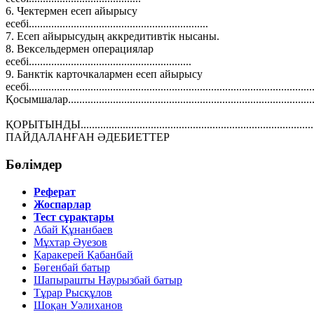
6. Чектермен есеп айырысу
есебі................................................................
7. Есеп айырысудың аккредитивтік нысаны.
8. Вексельдермен операциялар
есебі..........................................................
9. Банктік карточкалармен есеп айырысу
есебі......................................................................................................
Қосымшалар........................................................................................
ҚОРЫТЫНДЫ....................................................................................
ПАЙДАЛАНҒАН ӘДЕБИЕТТЕР
Бөлімдер
Реферат
Жоспарлар
Тест сұрақтары
Абай Құнанбаев
Мұхтар Әуезов
Қаракерей Қабанбай
Бөгенбай батыр
Шапырашты Наурызбай батыр
Тұрар Рысқұлов
Шоқан Уәлиханов