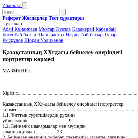
Zharar
.kz
Реферат
Жоспарлар
Тест сұрақтары
Тұлғалар
Абай Құнанбаев
Мұхтар Әуезов
Қаракерей Қабанбай
Бөгенбай батыр
Шапырашты Наурызбай батыр
Тұрар
Рысқұлов
Шоқан Уәлиханов
Қазақстанның ХХғдағы бейнелеу өнеріндегі
портреттер көрмесі
МАЗМҰНЫ:
Кіріспе................................................................................................
Қазақстанның ХХғ-дағы бейнелеу өнеріндегі портреттер
көрмесі................................................................................................
1.1. Ұлттық суретшілердің рухани
үйлесімділігі................................9
1.2. Бейнелік шығармалар мен мүсіндік
композициялар..................23
2. Бейнелеу өнерінің әмбебап тақырыбы, идеясы, мазмұны