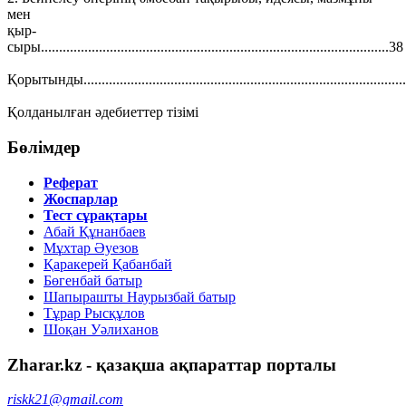
мен
қыр-
сыры................................................................................................38
Қорытынды.......................................................................................
Қолданылған әдебиеттер тізімі
Бөлімдер
Реферат
Жоспарлар
Тест сұрақтары
Абай Құнанбаев
Мұхтар Әуезов
Қаракерей Қабанбай
Бөгенбай батыр
Шапырашты Наурызбай батыр
Тұрар Рысқұлов
Шоқан Уәлиханов
Zharar.kz - қазақша ақпараттар порталы
riskk21@gmail.com