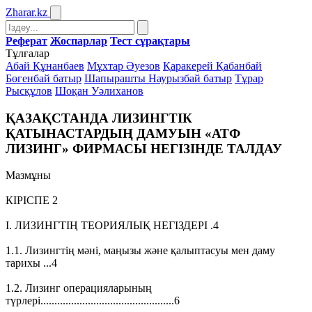
Zharar
.kz
Реферат
Жоспарлар
Тест сұрақтары
Тұлғалар
Абай Құнанбаев
Мұхтар Әуезов
Қаракерей Қабанбай
Бөгенбай батыр
Шапырашты Наурызбай батыр
Тұрар
Рысқұлов
Шоқан Уәлиханов
ҚАЗАҚСТАНДА ЛИЗИНГТІК
ҚАТЫНАСТАРДЫҢ ДАМУЫН «АТФ
ЛИЗИНГ» ФИРМАСЫ НЕГІЗІНДЕ ТАЛДАУ
Мазмұны
КІРІСПЕ 2
I. ЛИЗИНГТІҢ ТЕОРИЯЛЫҚ НЕГІЗДЕРІ .4
1.1. Лизингтің мәні, маңызы және қалыптасуы мен даму
тарихы ...4
1.2. Лизинг операцияларының
түрлері................................................6