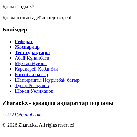
Қорытынды 37
Қолданылған әдебиеттер көздері
Бөлімдер
Реферат
Жоспарлар
Тест сұрақтары
Абай Құнанбаев
Мұхтар Әуезов
Қаракерей Қабанбай
Бөгенбай батыр
Шапырашты Наурызбай батыр
Тұрар Рысқұлов
Шоқан Уәлиханов
Zharar.kz - қазақша ақпараттар порталы
riskk21@gmail.com
© 2026 Zharar.kz. All rights reserved.