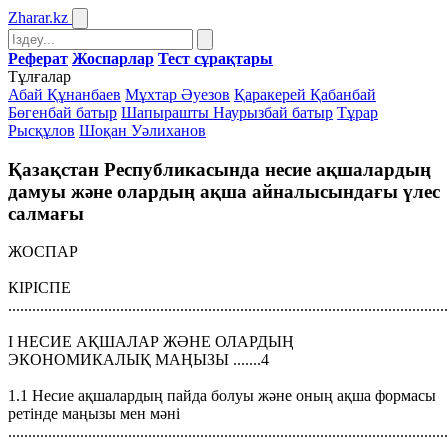
Zharar
.kz
Реферат
Жоспарлар
Тест сұрақтары
Тұлғалар
Абай Құнанбаев
Мұхтар Әуезов
Қаракерей Қабанбай
Бөгенбай батыр
Шапырашты Наурызбай батыр
Тұрар
Рысқұлов
Шоқан Уәлиханов
Қазақстан Республикасында несие ақшалардың
дамуы және олардың ақша айналысындағы үлес
салмағы
ЖОСПАР
КІРІСПЕ
.............................................................................................................
I НЕСИЕ АҚШАЛАР ЖӘНЕ ОЛАРДЫҢ
ЭКОНОМИКАЛЫҚ МАҢЫЗЫ .......4
1.1 Несие ақшалардың пайда болуы және оның ақша формасы
ретінде маңызы мен мәні
.............................................................................................................