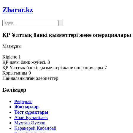
Zharar
.kz
ҚР Ұлттық банкі қызметтері және операциялары
Мазмұны
Кіріспе 1
ҚР-дағы банк жүйесі. 3
ҚР Ұлттық банкі: қызметтері және операциялары 7
Қорытынды 9
Пайдаланылған әдебиеттер
Бөлімдер
Реферат
Жоспарлар
Тест сұрақтары
Абай Құнанбаев
Мұхтар Әуезов
Қаракерей Қабанбай