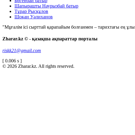
Бөгенбай батыр
Шапырашты Наурызбай батыр
Тұрар Рысқұлов
Шоқан Уәлиханов
"Мұғалім ісі сырттай қарапайым болғанмен – тарихтағы ең ұлы і
Zharar.kz © - қазақша ақпараттар порталы
riskk21@gmail.com
[ 0.006 s ]
© 2026 Zharar.kz. All rights reserved.