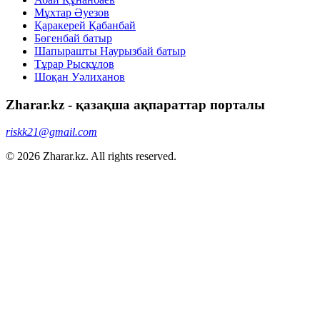
Мұхтар Әуезов
Қаракерей Қабанбай
Бөгенбай батыр
Шапырашты Наурызбай батыр
Тұрар Рысқұлов
Шоқан Уәлиханов
Zharar.kz - қазақша ақпараттар порталы
riskk21@gmail.com
© 2026 Zharar.kz. All rights reserved.