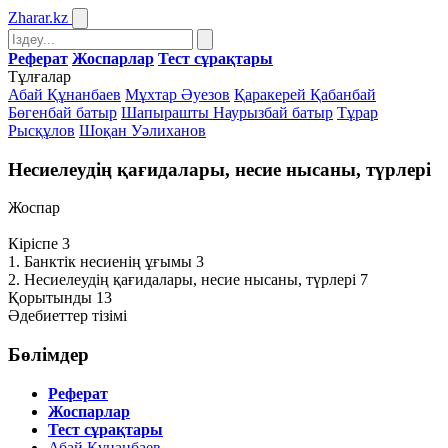
Zharar
.kz
Реферат
Жоспарлар
Тест сұрақтары
Тұлғалар
Абай Құнанбаев
Мұхтар Әуезов
Қаракерей Қабанбай
Бөгенбай батыр
Шапырашты Наурызбай батыр
Тұрар
Рысқұлов
Шоқан Уәлиханов
Несиелеудің қағидалары, несие нысаны, түрлері
Жоспар
Кіріспе 3
1. Банктік несиенің ұғымы 3
2. Несиелеудің қағидалары, несие нысаны, түрлері 7
Қорытынды 13
Әдебиеттер тізімі
Бөлімдер
Реферат
Жоспарлар
Тест сұрақтары
Абай Құнанбаев