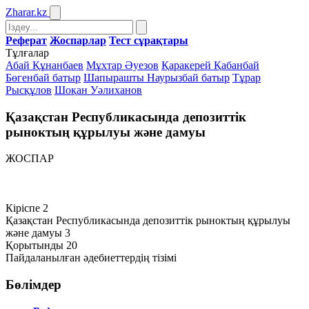
Zharar
.kz
Реферат
Жоспарлар
Тест сұрақтары
Тұлғалар
Абай Құнанбаев
Мұхтар Әуезов
Қаракерей Қабанбай
Бөгенбай батыр
Шапырашты Наурызбай батыр
Тұрар
Рысқұлов
Шоқан Уәлиханов
Қазақстан Республикасында депозиттік
рыноктың құрылуы және дамуы
ЖОСПАР
Кіріспе 2
Қазақстан Республикасында депозиттік рыноктың құрылуы
және дамуы 3
Қорытынды 20
Пайдаланылған әдебиеттердің тізімі
Бөлімдер