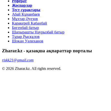
Реферат
Жоспарлар
Тест сұрақтары
Абай Құнанбаев
Мұхтар Әуезов
Қаракерей Қабанбай
Бөгенбай батыр
Шапырашты Наурызбай батыр
Тұрар Рысқұлов
Шоқан Уәлиханов
Zharar.kz - қазақша ақпараттар порталы
riskk21@gmail.com
© 2026 Zharar.kz. All rights reserved.