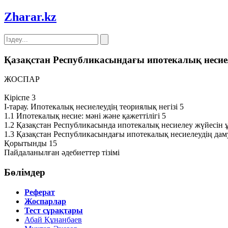
Zharar
.kz
Қазақстан Республикасындағы ипотекалық несиел
ЖОСПАР
Кіріспе 3
I-тарау. Ипотекалық несиелеудің теориялық негізі 5
1.1 Ипотекалық несие: мәні және қажеттілігі 5
1.2 Қазақстан Республикасында ипотекалық несиелеу жүйесін
1.3 Қазақстан Республикасындағы ипотекалық несиелеудің даму
Қорытынды 15
Пайдаланылған әдебиеттер тізімі
Бөлімдер
Реферат
Жоспарлар
Тест сұрақтары
Абай Құнанбаев