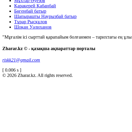
Мұхтар Әуезов
Қаракерей Қабанбай
Бөгенбай батыр
Шапырашты Наурызбай батыр
Тұрар Рысқұлов
Шоқан Уәлиханов
"Мұғалім ісі сырттай қарапайым болғанмен – тарихтағы ең ұлы і
Zharar.kz © - қазақша ақпараттар порталы
riskk21@gmail.com
[ 0.006 s ]
© 2026 Zharar.kz. All rights reserved.