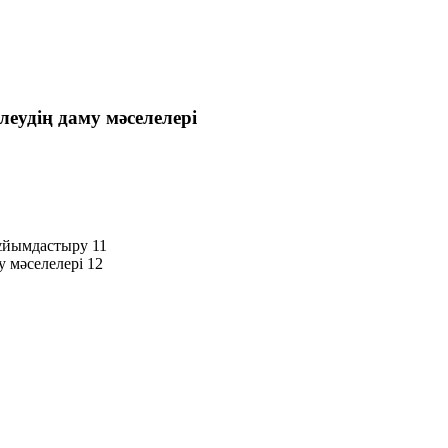
еудің даму мәселелері
 ұйымдастыру 11
 мәселелері 12