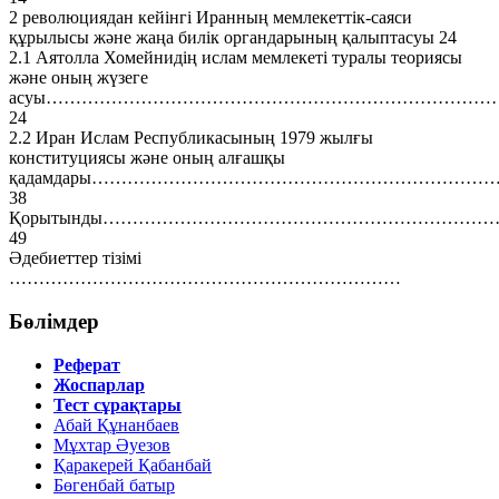
2 революциядан кейінгі Иранның мемлекеттік-саяси
құрылысы және жаңа билік органдарының қалыптасуы 24
2.1 Аятолла Хомейнидің ислам мемлекеті туралы теориясы
және оның жүзеге
асуы……………………………………………………………………
24
2.2 Иран Ислам Республикасының 1979 жылғы
конституциясы және оның алғашқы
қадамдары……………………………………………………………
38
Қорытынды…………………………………………………………
49
Әдебиеттер тізімі
…………………………………………………………
Бөлімдер
Реферат
Жоспарлар
Тест сұрақтары
Абай Құнанбаев
Мұхтар Әуезов
Қаракерей Қабанбай
Бөгенбай батыр