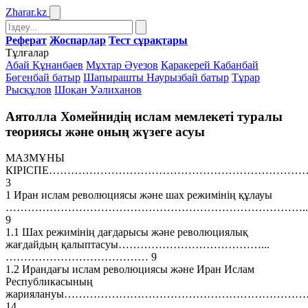
Zharar
.kz
Реферат
Жоспарлар
Тест сұрақтары
Тұлғалар
Абай Құнанбаев
Мұхтар Әуезов
Қаракерей Қабанбай
Бөгенбай батыр
Шапырашты Наурызбай батыр
Тұрар
Рысқұлов
Шоқан Уәлиханов
Аятолла Хомейнидің ислам мемлекеті туралы
теориясы және оның жүзеге асуы
МАЗМҰНЫ
КІРІСПЕ……………………………………………………………
3
1 Иран ислам революциясы және шах режимінің құлауы
………………………………………………………………………..
9
1.1 Шах режимінің дағдарысы және революциялық
жағдайдың қалыптасуы…………………………………...
………………………………… 9
1.2 Ирандағы ислам революциясы және Иран Ислам
Республикасының
жариялануы…………………………………………………………
14