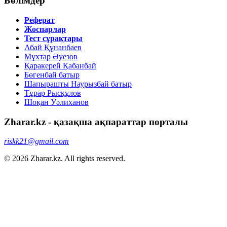
Бөлімдер
Реферат
Жоспарлар
Тест сұрақтары
Абай Құнанбаев
Мұхтар Әуезов
Қаракерей Қабанбай
Бөгенбай батыр
Шапырашты Наурызбай батыр
Тұрар Рысқұлов
Шоқан Уәлиханов
Zharar.kz - қазақша ақпараттар порталы
riskk21@gmail.com
© 2026 Zharar.kz. All rights reserved.