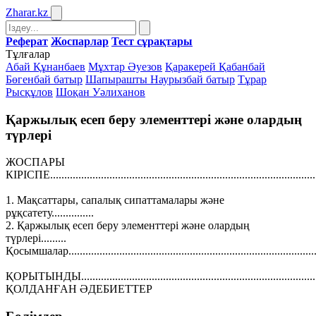
Zharar
.kz
Реферат
Жоспарлар
Тест сұрақтары
Тұлғалар
Абай Құнанбаев
Мұхтар Әуезов
Қаракерей Қабанбай
Бөгенбай батыр
Шапырашты Наурызбай батыр
Тұрар
Рысқұлов
Шоқан Уәлиханов
Қаржылық есеп беру элементтері және олардың
түрлері
ЖОСПАРЫ
КІРІСПЕ...............................................................................................
1. Мақсаттары, сапалық сипаттамалары және
рұқсатету...............
2. Қаржылық есеп беру элементтері және олардың
түрлері.........
Қосымшалар........................................................................................
ҚОРЫТЫНДЫ....................................................................................
ҚОЛДАНҒАН ӘДЕБИЕТТЕР