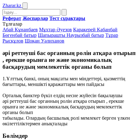
Zharar
.kz
Реферат
Жоспарлар
Тест сұрақтары
Тұлғалар
Абай Құнанбаев
Мұхтар Әуезов
Қаракерей Қабанбай
Бөгенбай батыр
Шапырашты Наурызбай батыр
Тұрар
Рысқұлов
Шоқан Уәлиханов
әрі реттеуші бас органның ролін атқара отырып
, ерекше орынға ие және экономикалық
басқарудың мемлекеттік органы болып
1.Ұлттық банкі, оның мақсаты мен міндеттері, қызметтің
бағыттары, меншікті қаражаттары мен пайдасы
Орталық банктер бүкіл елдің несие жүйесін бақылаушы
әрі реттеуші бас органның ролін атқара отырып , ерекше
орынға ие және экономикалық басқарудың мемлекеттік
органы болып
табылады. Олардың басшылық ролі мемлекет берген үлкен
өкілеттіліктермен анықталады
Бөлімдер