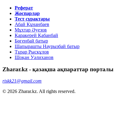
Реферат
Жоспарлар
Тест сұрақтары
Абай Құнанбаев
Мұхтар Әуезов
Қаракерей Қабанбай
Бөгенбай батыр
Шапырашты Наурызбай батыр
Тұрар Рысқұлов
Шоқан Уәлиханов
Zharar.kz - қазақша ақпараттар порталы
riskk21@gmail.com
© 2026 Zharar.kz. All rights reserved.