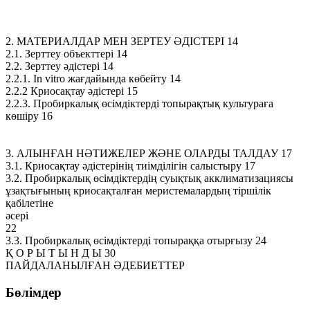
2. МАТЕРИАЛДАР МЕН ЗЕРТЕУ ӘДІСТЕРІ 14
2.1. Зерттеу объекттері 14
2.2. Зерттеу әдістері 14
2.2.1. Іn vitro жағдайында көбейту 14
2.2.2 Криосақтау әдістері 15
2.2.3. Пробиркалық өсімдіктерді топырақтық культураға
көшіру 16
3. АЛЫНҒАН НӘТИЖЕЛЕР ЖӘНЕ ОЛАРДЫ ТАЛДАУ 17
3.1. Криосақтау әдістерінің тиімділігін салыстыру 17
3.2. Пробиркалық өсімдіктердің суықтық акклиматизациясы
ұзақтығының криосақталған меристемалардың тіршілік
қабілетіне
әсері
22
3.3. Пробиркалық өсімдіктерді топыраққа отырғызу 24
Қ О Р Ы Т Ы Н Д Ы 30
ПАЙДАЛАНЫЛҒАН ӘДЕБИЕТТЕР
Бөлімдер