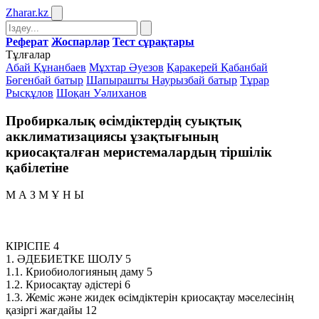
Zharar
.kz
Реферат
Жоспарлар
Тест сұрақтары
Тұлғалар
Абай Құнанбаев
Мұхтар Әуезов
Қаракерей Қабанбай
Бөгенбай батыр
Шапырашты Наурызбай батыр
Тұрар
Рысқұлов
Шоқан Уәлиханов
Пробиркалық өсімдіктердің суықтық
акклиматизациясы ұзақтығының
криосақталған меристемалардың тіршілік
қабілетіне
М А З М Ұ Н Ы
КІРІСПЕ 4
1. ӘДЕБИЕТКЕ ШОЛУ 5
1.1. Криобиологияның даму 5
1.2. Криосақтау әдістері 6
1.3. Жеміс және жидек өсімдіктерін криосақтау мәселесінің
қазіргі жағдайы 12