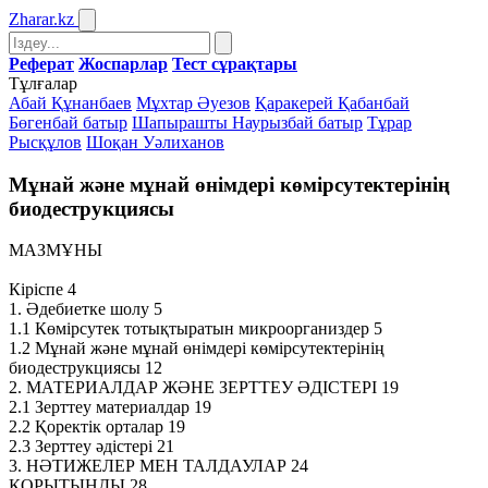
Zharar
.kz
Реферат
Жоспарлар
Тест сұрақтары
Тұлғалар
Абай Құнанбаев
Мұхтар Әуезов
Қаракерей Қабанбай
Бөгенбай батыр
Шапырашты Наурызбай батыр
Тұрар
Рысқұлов
Шоқан Уәлиханов
Мұнай және мұнай өнімдері көмірсутектерінің
биодеструкциясы
МАЗМҰНЫ
Кіріспе 4
1. Әдебиетке шолу 5
1.1 Көмірсутек тотықтыратын микроорганиздер 5
1.2 Мұнай және мұнай өнімдері көмірсутектерінің
биодеструкциясы 12
2. МАТЕРИАЛДАР ЖӘНЕ ЗЕРТТЕУ ӘДІСТЕРІ 19
2.1 Зерттеу материалдар 19
2.2 Қоректік орталар 19
2.3 Зерттеу әдістері 21
3. НӘТИЖЕЛЕР МЕН ТАЛДАУЛАР 24
ҚОРЫТЫНДЫ 28