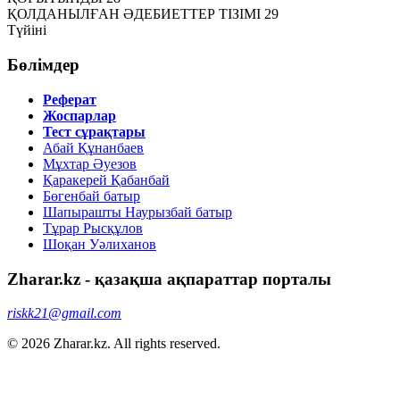
ҚОЛДАНЫЛҒАН ӘДЕБИЕТТЕР ТІЗІМІ 29
Түйіні
Бөлімдер
Реферат
Жоспарлар
Тест сұрақтары
Абай Құнанбаев
Мұхтар Әуезов
Қаракерей Қабанбай
Бөгенбай батыр
Шапырашты Наурызбай батыр
Тұрар Рысқұлов
Шоқан Уәлиханов
Zharar.kz - қазақша ақпараттар порталы
riskk21@gmail.com
© 2026 Zharar.kz. All rights reserved.