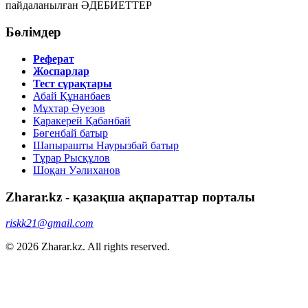
пайдаланылған ӘДЕБИЕТТЕР
Бөлімдер
Реферат
Жоспарлар
Тест сұрақтары
Абай Құнанбаев
Мұхтар Әуезов
Қаракерей Қабанбай
Бөгенбай батыр
Шапырашты Наурызбай батыр
Тұрар Рысқұлов
Шоқан Уәлиханов
Zharar.kz - қазақша ақпараттар порталы
riskk21@gmail.com
© 2026 Zharar.kz. All rights reserved.