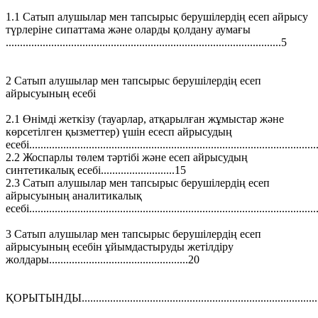
1.1 Сатып алушылар мен тапсырыс берушілердің есеп айрысу
түрлеріне сипаттама және оларды қолдану аумағы
.................................................................................................5
2 Сатып алушылар мен тапсырыс берушілердің есеп
айрысуының есебі
2.1 Өнімді жеткізу (тауарлар, атқарылған жұмыстар және
көрсетілген қызметтер) үшін есесп айрысудың
есебі....................................................................................................
2.2 Жоспарлы төлем тәртібі және есеп айрысудың
синтетикалық есебі..........................15
2.3 Сатып алушылар мен тапсырыс берушілердің есеп
айрысуының аналитикалық
есебі.....................................................................................................
3 Сатып алушылар мен тапсырыс берушілердің есеп
айрысуының есебін ұйымдастыруды жетілдіру
жолдары.................................................20
ҚОРЫТЫНДЫ......................................................................................