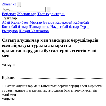
Zharar
.kz
Реферат
Жоспарлар
Тест сұрақтары
Тұлғалар
Абай Құнанбаев
Мұхтар Әуезов
Қаракерей Қабанбай
Бөгенбай батыр
Шапырашты Наурызбай батыр
Тұрар
Рысқұлов
Шоқан Уәлиханов
Сатып алушылар мен тапсырыс берушілердің
есеп айрысуы туралы ақпаратты
қалыптастырудағы бухгалтерлік есептің мәні
мен
мазмұны
Кіріспе..................................................................................................
1 Сатып алушылар мен тапсырыс берушілердің есеп айрысуы
туралы ақпаратты қалыптастырудағы бухгалтерлік есептің
мәні мен
маңызы