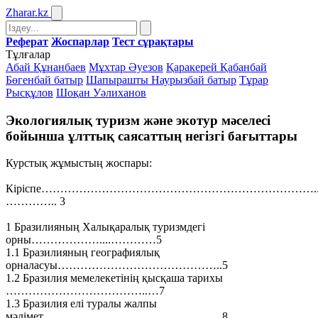
Zharar
.kz
Реферат
Жоспарлар
Тест сұрақтары
Тұлғалар
Абай Құнанбаев
Мұхтар Әуезов
Қаракерей Қабанбай
Бөгенбай батыр
Шапырашты Наурызбай батыр
Тұрар
Рысқұлов
Шоқан Уәлиханов
Экологиялық туризм және экотур мәселесі
бойынша ұлттық саясаттың негізгі бағыттары
Курстық жұмыстың жоспары:
Кіріспе……………………………………………………………….
………….. 3
1 Бразилияның Халықаралық туризмдегі
орны………………....…………5
1.1 Бразилияның географиялық
орналасуы……………………………………..5
1.2 Бразилия мемелекетінің қысқаша тарихы
………………………………..…7
1.3 Бразилия елі туралы жалпы
мәлімет………………………………………...8