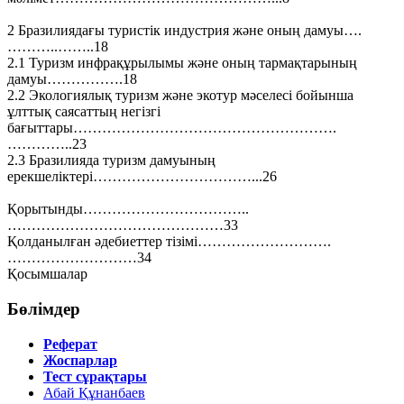
2 Бразилиядағы туристік индустрия және оның дамуы….
………..……..18
2.1 Туризм инфрақұрылымы және оның тармақтарының
дамуы…………….18
2.2 Экологиялық туризм және экотур мәселесі бойынша
ұлттық саясаттың негізгі
бағыттары……………………………………………….
…………..23
2.3 Бразилияда туризм дамуының
ерекшеліктері……………………………...26
Қорытынды……………………………..
………………………………………33
Қолданылған әдебиеттер тізімі……………………….
………………………34
Қосымшалар
Бөлімдер
Реферат
Жоспарлар
Тест сұрақтары
Абай Құнанбаев