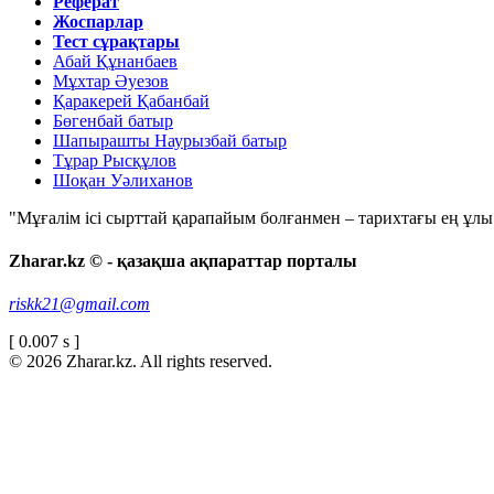
Реферат
Жоспарлар
Тест сұрақтары
Абай Құнанбаев
Мұхтар Әуезов
Қаракерей Қабанбай
Бөгенбай батыр
Шапырашты Наурызбай батыр
Тұрар Рысқұлов
Шоқан Уәлиханов
"Мұғалім ісі сырттай қарапайым болғанмен – тарихтағы ең ұлы і
Zharar.kz © - қазақша ақпараттар порталы
riskk21@gmail.com
[ 0.007 s ]
© 2026 Zharar.kz. All rights reserved.