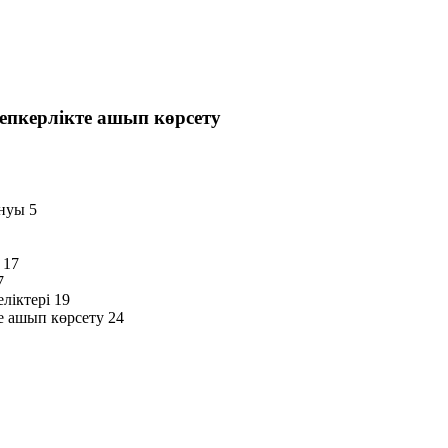
епкерлікте ашып көрсету
нуы 5
 17
7
ліктері 19
е ашып көрсету 24