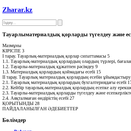
Zharar
.kz
Тауарлыматериалдық қорларды түгелдеу және ес
Мазмұны
КІРІСПЕ 3
І тарау. Тауарлық-материалдық қорлар сипаттамасы 5
1.1. Тауарлық-материалдық қорлардың олардың түрлері, бағала
1.2. Тауарлы-материалдық құжатпен рәсімдеу 9
1.3. Материалдық қорлардың қоймадағы есебі 15
ІІ тарау. Тауарлық материалдық қорлардың есебін ұйымдастыру
2.1. Тауарлық материалдық қорлардың бухгалтериядағы есебі 1
2.2. Кейбір тауарлық-материалдық қорлардың есепке алу ерекше
2.3. Тауарлы-материалдық қорларды түгелдеу және есепкерлікт
2.4. Аяқталмаған өндірістің есебі 27
ҚОРЫТЫНДЫ 28
ПАЙДАЛАНЫЛҒАН ӘДЕБИЕТТЕР
Бөлімдер