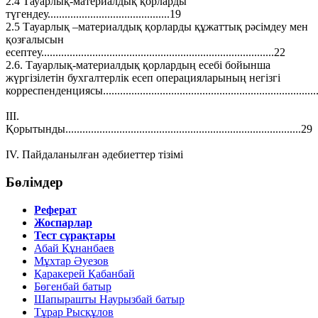
2.4 Тауарлық-материалдық қорларды
түгендеу...........................................19
2.5 Тауарлық –материалдық қорларды құжаттық рәсімдеу мен
қозғалысын
есептеу..................................................................................22
2.6. Тауарлық-материалдық қорлардың есебі бойынша
жүргізілетін бухгалтерлік есеп операцияларының негізгі
корреспенденциясы...........................................................................
ІІІ.
Қорытынды...................................................................................29
ІV. Пайдаланылған әдебиеттер тізімі
Бөлімдер
Реферат
Жоспарлар
Тест сұрақтары
Абай Құнанбаев
Мұхтар Әуезов
Қаракерей Қабанбай
Бөгенбай батыр
Шапырашты Наурызбай батыр
Тұрар Рысқұлов