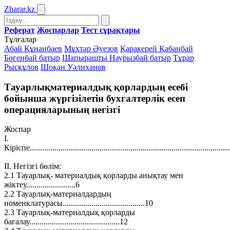
Zharar
.kz
Реферат
Жоспарлар
Тест сұрақтары
Тұлғалар
Абай Құнанбаев
Мұхтар Әуезов
Қаракерей Қабанбай
Бөгенбай батыр
Шапырашты Наурызбай батыр
Тұрар
Рысқұлов
Шоқан Уәлиханов
Тауарлықматериалдық қорлардың есебі
бойынша жүргізілетін бухгалтерлік есеп
операцияларының негізгі
Жоспар
І.
Кіріспе................................................................................................
ІІ. Негізгі бөлім:
2.1 Тауарлық- материалдық қорларды анықтау мен
жіктеу........................6
2.2 Тауарлық-материалдардың
номенклатурасы........................................10
2.3 Тауарлық-материалдық қорларды
бағалау............................................12