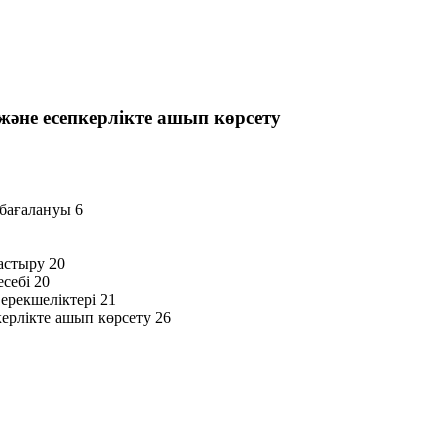
әне есепкерлікте ашып көрсету
бағалануы 6
астыру 20
себі 20
ерекшеліктері 21
ерлікте ашып көрсету 26