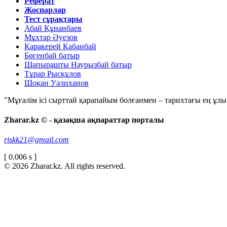
Реферат
Жоспарлар
Тест сұрақтары
Абай Құнанбаев
Мұхтар Әуезов
Қаракерей Қабанбай
Бөгенбай батыр
Шапырашты Наурызбай батыр
Тұрар Рысқұлов
Шоқан Уәлиханов
"Мұғалім ісі сырттай қарапайым болғанмен – тарихтағы ең ұлы і
Zharar.kz © - қазақша ақпараттар порталы
riskk21@gmail.com
[ 0.006 s ]
© 2026 Zharar.kz. All rights reserved.