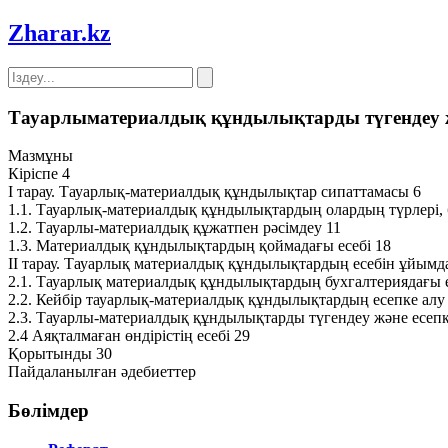
Zharar
.kz
Тауарлыматериалдық құндылықтарды түгендеу ж
Мазмұны
Кіріспе 4
І тарау. Тауарлық-материалдық құндылықтар сипаттамасы 6
1.1. Тауарлық-материалдық құндылықтардың олардың түрлері, 
1.2. Тауарлы-материалдық құжатпен рәсімдеу 11
1.3. Материалдық құндылықтардың қоймадағы есебі 18
ІІ тарау. Тауарлық материалдық құндылықтардың есебін ұйымд
2.1. Тауарлық материалдық құндылықтардың бухгалтериядағы е
2.2. Кейбір тауарлық-материалдық құндылықтардың есепке алу 
2.3. Тауарлы-материалдық құндылықтарды түгендеу және есепк
2.4 Аяқталмаған өндірістің есебі 29
Қорытынды 30
Пайдаланылған әдебиеттер
Бөлімдер