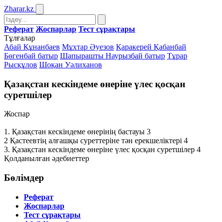
Zharar
.kz
Реферат
Жоспарлар
Тест сұрақтары
Тұлғалар
Абай Құнанбаев
Мұхтар Әуезов
Қаракерей Қабанбай
Бөгенбай батыр
Шапырашты Наурызбай батыр
Тұрар
Рысқұлов
Шоқан Уәлиханов
Қазақстан кескіндеме өнеріне үлес қосқан
суретшілер
Жоспар
1. Қазақстан кескіндеме өнерінің бастауы 3
2 Қастеевтің алғашқы суреттеріне тән ерекшеліктері 4
3. Қазақстан кескіндеме өнеріне үлес қосқан суретшілер 4
Қолданылған әдебиеттер
Бөлімдер
Реферат
Жоспарлар
Тест сұрақтары