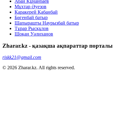
Абай Құнанбаев
Мұхтар Әуезов
Қаракерей Қабанбай
Бөгенбай батыр
Шапырашты Наурызбай батыр
Тұрар Рысқұлов
Шоқан Уәлиханов
Zharar.kz - қазақша ақпараттар порталы
riskk21@gmail.com
© 2026 Zharar.kz. All rights reserved.