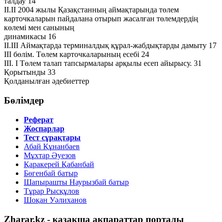
талдау 14
ІІ.ІІ 2004 жылы Қазақстанның аймақтарында төлем
карточкаларын пайдалана отырып жасалған төлемдердің
көлемі мен санының
динамикасы 16
ІІ.ІІІ Аймақтарда терминалдық құрал-жабдықтарды дамыту 17
ІІІ бөлім. Төлем карточкаларының есебі 24
ІІІ. І Төлем талап тапсырмалары арқылы есеп айырысу. 31
Қорытынды 33
Қолданылған әдебиеттер
Бөлімдер
Реферат
Жоспарлар
Тест сұрақтары
Абай Құнанбаев
Мұхтар Әуезов
Қаракерей Қабанбай
Бөгенбай батыр
Шапырашты Наурызбай батыр
Тұрар Рысқұлов
Шоқан Уәлиханов
Zharar.kz - қазақша ақпараттар порталы