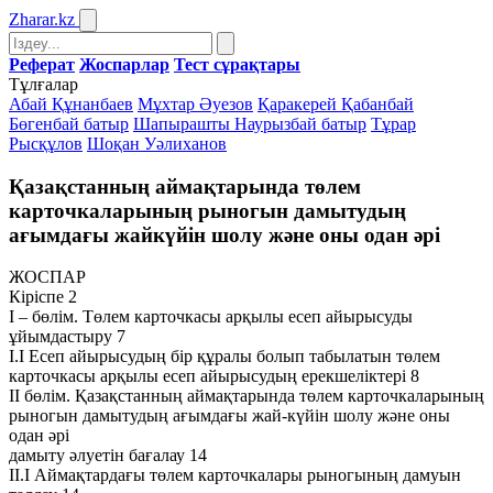
Zharar
.kz
Реферат
Жоспарлар
Тест сұрақтары
Тұлғалар
Абай Құнанбаев
Мұхтар Әуезов
Қаракерей Қабанбай
Бөгенбай батыр
Шапырашты Наурызбай батыр
Тұрар
Рысқұлов
Шоқан Уәлиханов
Қазақстанның аймақтарында төлем
карточкаларының рыногын дамытудың
ағымдағы жайкүйін шолу және оны одан әрі
ЖОСПАР
Кіріспе 2
І – бөлім. Төлем карточкасы арқылы есеп айырысуды
ұйымдастыру 7
І.І Есеп айырысудың бір құралы болып табылатын төлем
карточкасы арқылы есеп айырысудың ерекшеліктері 8
ІІ бөлім. Қазақстанның аймақтарында төлем карточкаларының
рыногын дамытудың ағымдағы жай-күйін шолу және оны
одан әрі
дамыту әлуетін бағалау 14
ІІ.І Аймақтардағы төлем карточкалары рыногының дамуын