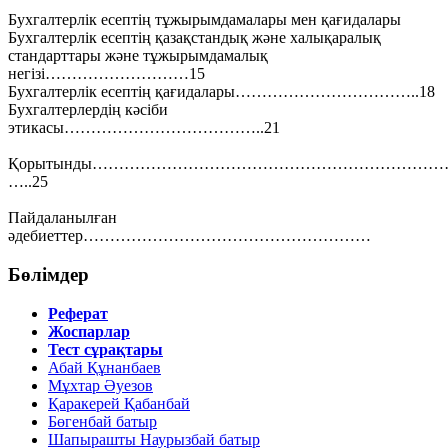
Бухгалтерлік есептің тұжырымдамалары мен қағидалары
Бухгалтерлік есептің қазақстандық және халықаралық
стандарттары және тұжырымдамалық
негізі………………………15
Бухгалтерлік есептің қағидалары……………………………..18
Бухгалтерлердің кәсіби
этикасы………………………………..21
Қорытынды……………………………………………………………
…..25
Пайдаланылған
әдебиеттер………………………………………………
Бөлімдер
Реферат
Жоспарлар
Тест сұрақтары
Абай Құнанбаев
Мұхтар Әуезов
Қаракерей Қабанбай
Бөгенбай батыр
Шапырашты Наурызбай батыр