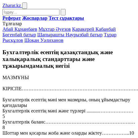
Zharar
.kz
Реферат
Жоспарлар
Тест сұрақтары
Тұлғалар
Абай Құнанбаев
Мұхтар Әуезов
Қаракерей Қабанбай
Бөгенбай батыр
Шапырашты Наурызбай батыр
Тұрар
Рысқұлов
Шоқан Уәлиханов
Бухгалтерлік есептің қазақстандық және
халықаралық стандарттары және
тұжырымдамалық негізі
МАЗМҰНЫ
КІРІСПЕ………………………………………………………………
Бухгалтерлік есептің мәні мен мазмұны, оның ұйымдастыру
қағидалары
Бухгалтерлік есептің мәні және түрлері ..........…………………
5
Бухгалтерлік баланс…………………………………………….…
8
Шоттар мен қосарлы жоба және оларды жіктеу……………..10