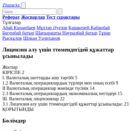
Zharar
.kz
Реферат
Жоспарлар
Тест сұрақтары
Тұлғалар
Абай Құнанбаев
Мұхтар Әуезов
Қаракерей Қабанбай
Бөгенбай батыр
Шапырашты Наурызбай батыр
Тұрар
Рысқұлов
Шоқан Уәлиханов
Лицензия алу үшін ттөмендегідей құжаттар
ұсынылады
Жоспар
КІРІСПЕ 2
І. Валюталық шоттарды ашу тәртібі 5
1.2 Валюталық операциялардың түрлері мен оның есебі 9
ІІ Валюталық операциялар жөнінде түсінік 14
2.3 Валюталық операциялардың экономикалық негіздері 15
ІІІ. Валюталық лицензиялар 22
3.1 Лицензия алу үшін ттөмендегідей құжаттар ұсынылады: 23
ҚОРЫТЫНДЫ
Бөлімдер