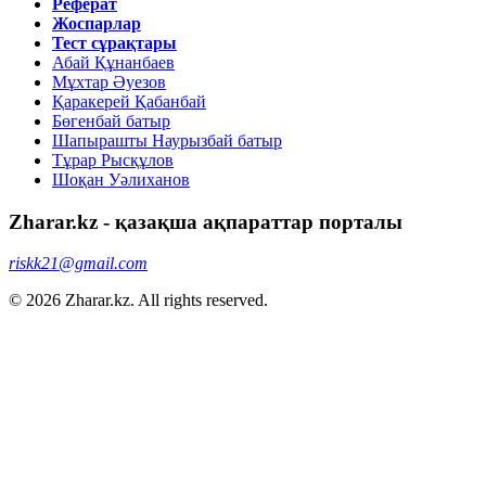
Реферат
Жоспарлар
Тест сұрақтары
Абай Құнанбаев
Мұхтар Әуезов
Қаракерей Қабанбай
Бөгенбай батыр
Шапырашты Наурызбай батыр
Тұрар Рысқұлов
Шоқан Уәлиханов
Zharar.kz - қазақша ақпараттар порталы
riskk21@gmail.com
© 2026 Zharar.kz. All rights reserved.