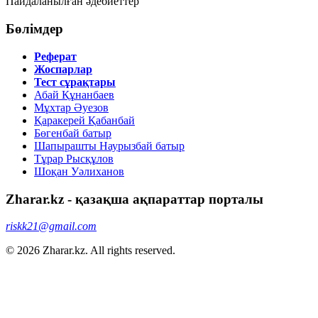
Пайдаланылған әдебиеттер
Бөлімдер
Реферат
Жоспарлар
Тест сұрақтары
Абай Құнанбаев
Мұхтар Әуезов
Қаракерей Қабанбай
Бөгенбай батыр
Шапырашты Наурызбай батыр
Тұрар Рысқұлов
Шоқан Уәлиханов
Zharar.kz - қазақша ақпараттар порталы
riskk21@gmail.com
© 2026 Zharar.kz. All rights reserved.