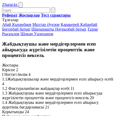
Zharar
.kz
Реферат
Жоспарлар
Тест сұрақтары
Тұлғалар
Абай Құнанбаев
Мұхтар Әуезов
Қаракерей Қабанбай
Бөгенбай батыр
Шапырашты Наурызбай батыр
Тұрар
Рысқұлов
Шоқан Уәлиханов
Жабдықтаушы және мердігерлермен есеп
айырысуда жүргізілетін проценттік және
процентсіз вексель
Жоспары
Кіріспе 2
І Негізгі бөлім 4
1.1Жабдықтаушылар және мердігерлермен есеп айырысу есебі
4
1.2 Фактураланбаған жабдықтар есебі 11
1.3 Жабдықтаушы және мердігерлермен есеп айырысуда
жүргізілетін проценттік және процентсіз вексель 20
1.4 Жабдықтаушы және мердігерлермен есеп айырысу
аудитінің бағдарламасы 21
Қорытынды 24