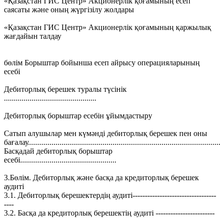
«Қазақстан ГИС Центр» Акционерлік қоғамының есеп
саясаты және оның жүргізілу жолдары
«Қазақстан ГИС Центр» Акционерлік қоғамының қаржылық
жағдайын талдау
бөлім Борыштар бойынша есеп айрысу операцияларының
есебі
Дебиторлық берешек туралы түсінік
...............................................
Дебиторлық борыштар есебін ұйымдастыру
Сатып алушылар мен күмәнді дебиторлық берешек пен оны
бағалау.................................................................................................
Басқадай дебиторлық борыштар
есебі.................................................
3.Бөлім. Дебиторлық және басқа да кредиторлық берешек
аудиті
3.1. Дебиторлық берешектердің аудиті----------------------------------
----
3.2. Басқа да кредиторлық берешектің аудиті ------------------------