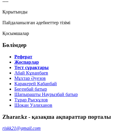
----
Қорытынды
Пайдаланылған әдебиеттер тізімі
Қосымшалар
Бөлімдер
Реферат
Жоспарлар
Тест сұрақтары
Абай Құнанбаев
Мұхтар Әуезов
Қаракерей Қабанбай
Бөгенбай батыр
Шапырашты Наурызбай батыр
Тұрар Рысқұлов
Шоқан Уәлиханов
Zharar.kz - қазақша ақпараттар порталы
riskk21@gmail.com