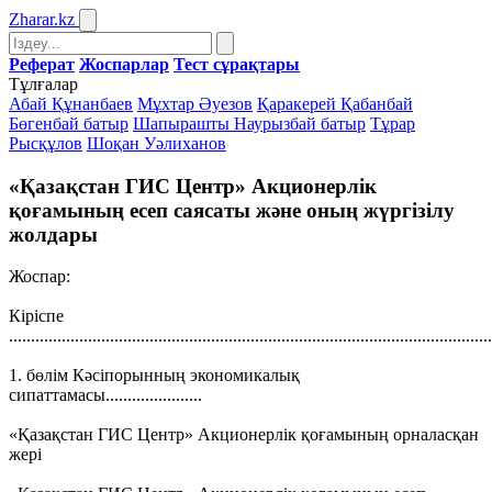
Zharar
.kz
Реферат
Жоспарлар
Тест сұрақтары
Тұлғалар
Абай Құнанбаев
Мұхтар Әуезов
Қаракерей Қабанбай
Бөгенбай батыр
Шапырашты Наурызбай батыр
Тұрар
Рысқұлов
Шоқан Уәлиханов
«Қазақстан ГИС Центр» Акционерлік
қоғамының есеп саясаты және оның жүргізілу
жолдары
Жоспар:
Кіріспе
..............................................................................................................
1. бөлім Кәсіпорынның экономикалық
сипаттамасы......................
«Қазақстан ГИС Центр» Акционерлік қоғамының орналасқан
жері