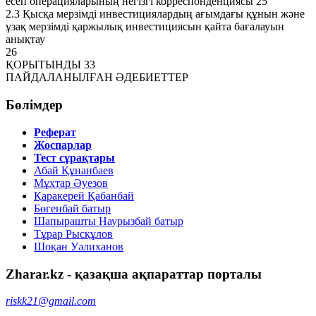
есеп операцияларының негізгі корреспонденциясы 25
2.3 Қысқа мерзімді инвестициялардың ағымдағы құнын және
ұзақ мерзімді қаржылық инвестициясын қайта бағалауын
анықтау
26
ҚОРЫТЫНДЫ 33
ПАЙДАЛАНЫЛҒАН ӘДЕБИЕТТЕР
Бөлімдер
Реферат
Жоспарлар
Тест сұрақтары
Абай Құнанбаев
Мұхтар Әуезов
Қаракерей Қабанбай
Бөгенбай батыр
Шапырашты Наурызбай батыр
Тұрар Рысқұлов
Шоқан Уәлиханов
Zharar.kz - қазақша ақпараттар порталы
riskk21@gmail.com