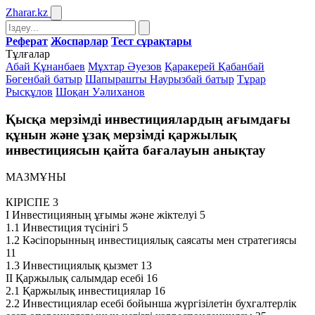
Zharar
.kz
Реферат
Жоспарлар
Тест сұрақтары
Тұлғалар
Абай Құнанбаев
Мұхтар Әуезов
Қаракерей Қабанбай
Бөгенбай батыр
Шапырашты Наурызбай батыр
Тұрар
Рысқұлов
Шоқан Уәлиханов
Қысқа мерзімді инвестициялардың ағымдағы
құнын және ұзақ мерзімді қаржылық
инвестициясын қайта бағалауын анықтау
МАЗМҰНЫ
КІРІСПЕ 3
I Инвестицияның ұғымы және жіктелуі 5
1.1 Инвестиция түсінігі 5
1.2 Кәсіпорынның инвестициялық саясаты мен стратегиясы
11
1.3 Инвестициялық қызмет 13
II Қаржылық салымдар есебі 16
2.1 Қаржылық инвестициялар 16
2.2 Инвестициялар есебі бойынша жүргізілетін бухгалтерлік