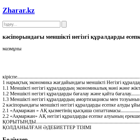
Zharar
.kz
кәсіпорындағы меншікті негізгі құралдарды ес
мазмұны
кіріспе..................................................................................................
1 нарықтық экономика жағдайындағы меншікті Негізгі құралдар
1.1 Меншікті негізгі құралдардың экономикалық мәні және жіктелуі..
1.2 Меншікті негізгі құралдарды бағалау және қайта бағалау...............
1.3 Меншікті негізгі құралдардың амортизациясы мен тозуының есебі
2 кәсіпорындағы меншікті негізгі құралдарды есепке алуды 
2.1 «Ақмаржан » АҚ қызметінің қысқаша сипаттамасы.......................
2.2 «Ақмаржан» АҚ негізгі құралдарды есепке алуының ерекшелікте
ҚОРЫТЫНДЫ.....................................................................................
ҚОЛДАНЫЛҒАН ӘДЕБИЕТТЕР ТІЗІМІ
Бөлімдер