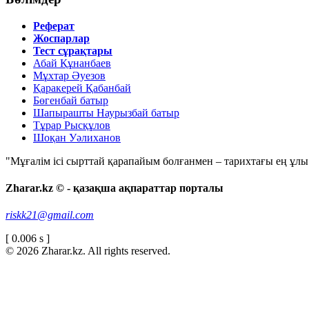
Реферат
Жоспарлар
Тест сұрақтары
Абай Құнанбаев
Мұхтар Әуезов
Қаракерей Қабанбай
Бөгенбай батыр
Шапырашты Наурызбай батыр
Тұрар Рысқұлов
Шоқан Уәлиханов
"Мұғалім ісі сырттай қарапайым болғанмен – тарихтағы ең ұлы і
Zharar.kz © - қазақша ақпараттар порталы
riskk21@gmail.com
[ 0.006 s ]
© 2026 Zharar.kz. All rights reserved.