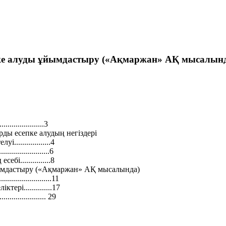
епке алуды ұйымдастыру («Ақмаржан» АҚ мысалын
......................3
ды есепке алудың негіздері
................4
.................6
...............8
ұйымдастыру («Ақмаржан» АҚ мысалында)
..................11
рі..............17
..................... 29