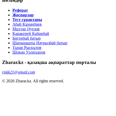
Бөлімдер
Реферат
Жоспарлар
Тест сұрақтары
Абай Құнанбаев
Мұхтар Әуезов
Қаракерей Қабанбай
Бөгенбай батыр
Шапырашты Наурызбай батыр
Тұрар Рысқұлов
Шоқан Уәлиханов
Zharar.kz - қазақша ақпараттар порталы
riskk21@gmail.com
© 2026 Zharar.kz. All rights reserved.