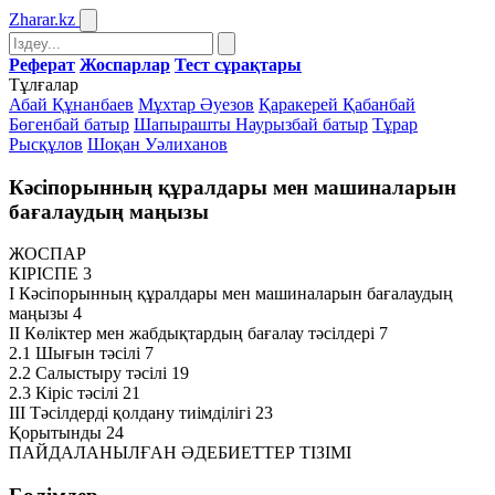
Zharar
.kz
Реферат
Жоспарлар
Тест сұрақтары
Тұлғалар
Абай Құнанбаев
Мұхтар Әуезов
Қаракерей Қабанбай
Бөгенбай батыр
Шапырашты Наурызбай батыр
Тұрар
Рысқұлов
Шоқан Уәлиханов
Кәсіпорынның құралдары мен машиналарын
бағалаудың маңызы
ЖОСПАР
КІРІСПЕ 3
І Кәсіпорынның құралдары мен машиналарын бағалаудың
маңызы 4
ІІ Көліктер мен жабдықтардың бағалау тәсілдері 7
2.1 Шығын тәсілі 7
2.2 Салыстыру тәсілі 19
2.3 Кіріс тәсілі 21
ІІІ Тәсілдерді қолдану тиімділігі 23
Қорытынды 24
ПАЙДАЛАНЫЛҒАН ӘДЕБИЕТТЕР ТІЗІМІ