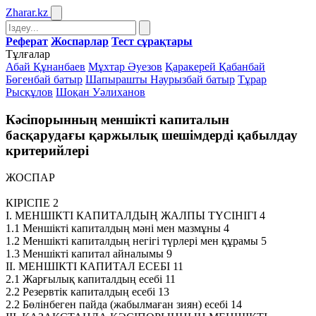
Zharar
.kz
Реферат
Жоспарлар
Тест сұрақтары
Тұлғалар
Абай Құнанбаев
Мұхтар Әуезов
Қаракерей Қабанбай
Бөгенбай батыр
Шапырашты Наурызбай батыр
Тұрар
Рысқұлов
Шоқан Уәлиханов
Кәсіпорынның меншікті капиталын
басқарудағы қаржылық шешімдерді қабылдау
критерийлері
ЖОСПАР
КІРІСПЕ 2
І. МЕНШІКТІ КАПИТАЛДЫҢ ЖАЛПЫ ТҮСІНІГІ 4
1.1 Меншікті капиталдың мәні мен мазмұны 4
1.2 Меншікті капиталдың негігі түрлері мен құрамы 5
1.3 Меншікті капитал айналымы 9
ІІ. МЕНШІКТІ КАПИТАЛ ЕСЕБІ 11
2.1 Жарғылық капиталдың есебі 11
2.2 Резервтік капиталдың есебі 13
2.2 Бөлінбеген пайда (жабылмаған зиян) есебі 14