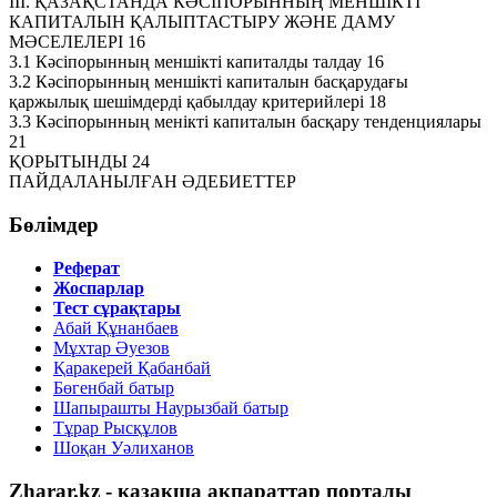
ІІІ. ҚАЗАҚСТАНДА КӘСІПОРЫННЫҢ МЕНШІКТІ
КАПИТАЛЫН ҚАЛЫПТАСТЫРУ ЖӘНЕ ДАМУ
МӘСЕЛЕЛЕРІ 16
3.1 Кәсіпорынның меншікті капиталды талдау 16
3.2 Кәсіпорынның меншікті капиталын басқарудағы
қаржылық шешімдерді қабылдау критерийлері 18
3.3 Кәсіпорынның менікті капиталын басқару тенденциялары
21
ҚОРЫТЫНДЫ 24
ПАЙДАЛАНЫЛҒАН ӘДЕБИЕТТЕР
Бөлімдер
Реферат
Жоспарлар
Тест сұрақтары
Абай Құнанбаев
Мұхтар Әуезов
Қаракерей Қабанбай
Бөгенбай батыр
Шапырашты Наурызбай батыр
Тұрар Рысқұлов
Шоқан Уәлиханов
Zharar.kz - қазақша ақпараттар порталы