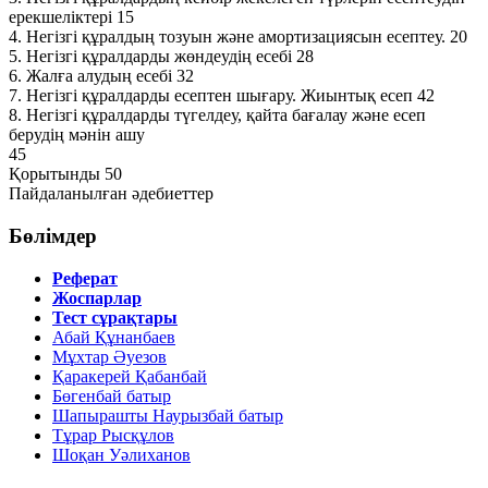
ерекшеліктері 15
4. Негізгі құралдың тозуын және амортизациясын есептеу. 20
5. Негізгі құралдарды жөндеудің есебі 28
6. Жалға алудың есебі 32
7. Негізгі құралдарды есептен шығару. Жиынтық есеп 42
8. Негізгі құралдарды түгелдеу, қайта бағалау және есеп
берудің мәнін ашу
45
Қорытынды 50
Пайдаланылған әдебиеттер
Бөлімдер
Реферат
Жоспарлар
Тест сұрақтары
Абай Құнанбаев
Мұхтар Әуезов
Қаракерей Қабанбай
Бөгенбай батыр
Шапырашты Наурызбай батыр
Тұрар Рысқұлов
Шоқан Уәлиханов