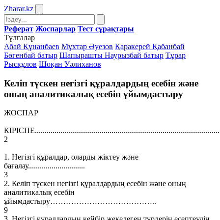
Zharar
.kz
Реферат
Жоспарлар
Тест сұрақтары
Тұлғалар
Абай Құнанбаев
Мұхтар Әуезов
Қаракерей Қабанбай
Бөгенбай батыр
Шапырашты Наурызбай батыр
Тұрар
Рысқұлов
Шоқан Уәлиханов
Келіп түскен негізгі құралдардың есебін және
оның аналитикалық есебін ұйымдастыру
ЖОСПАР
КІРІСПЕ..............................................................................................
2
1. Негізгі құралдар, оларды жіктеу және
бағалау.............................
3
2. Келіп түскен негізгі құралдардың есебін және оның
аналитикалық есебін
ұйымдастыру…………………………………..
9
3. Негізгі құралдардың кейбір жекелеген түрлерін есептеудін