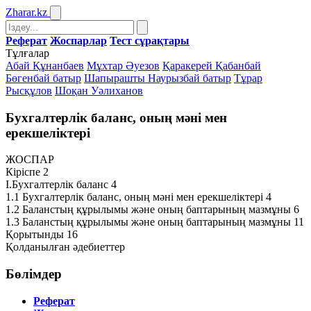
Zharar
.kz
Реферат
Жоспарлар
Тест сұрақтары
Тұлғалар
Абай Құнанбаев
Мұхтар Әуезов
Қаракерей Қабанбай
Бөгенбай батыр
Шапырашты Наурызбай батыр
Тұрар
Рысқұлов
Шоқан Уәлиханов
Бухгалтерлік баланс, оның мәні мен
ерекшеліктері
ЖОСПАР
Кіріспе 2
І.Бухгалтерлік баланс 4
1.1 Бухгалтерлік баланс, оның мәні мен ерекшеліктері 4
1.2 Баланстың құрылымы және оның баптарының мазмұны 6
1.3 Баланстың құрылымы және оның баптарының мазмұны 11
Қорытынды 16
Қолданылған әдебиеттер
Бөлімдер
Реферат