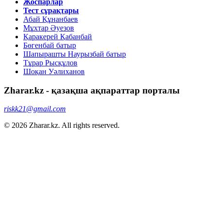
Жоспарлар
Тест сұрақтары
Абай Құнанбаев
Мұхтар Әуезов
Қаракерей Қабанбай
Бөгенбай батыр
Шапырашты Наурызбай батыр
Тұрар Рысқұлов
Шоқан Уәлиханов
Zharar.kz - қазақша ақпараттар порталы
riskk21@gmail.com
© 2026 Zharar.kz. All rights reserved.