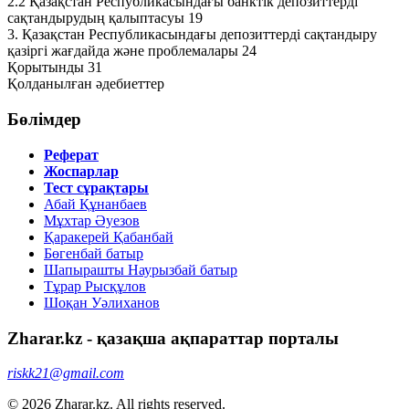
2.2 Қазақстан Республикасындағы банктік депозиттерді
сақтандырудың қалыптасуы 19
3. Қазақстан Республикаcындағы депозиттерді сақтандыру
қазіргі жағдайда және проблемалары 24
Қорытынды 31
Қолданылған әдебиеттер
Бөлімдер
Реферат
Жоспарлар
Тест сұрақтары
Абай Құнанбаев
Мұхтар Әуезов
Қаракерей Қабанбай
Бөгенбай батыр
Шапырашты Наурызбай батыр
Тұрар Рысқұлов
Шоқан Уәлиханов
Zharar.kz - қазақша ақпараттар порталы
riskk21@gmail.com
© 2026 Zharar.kz. All rights reserved.