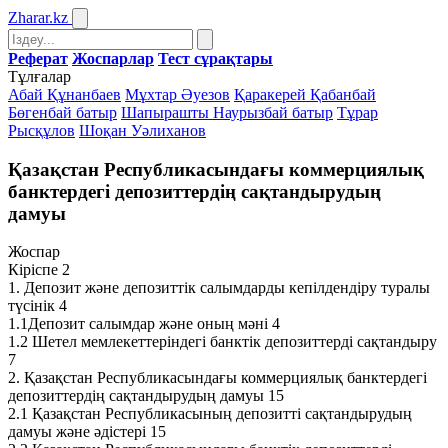
Zharar
.kz
Реферат
Жоспарлар
Тест сұрақтары
Тұлғалар
Абай Құнанбаев
Мұхтар Әуезов
Қаракерей Қабанбай
Бөгенбай батыр
Шапырашты Наурызбай батыр
Тұрар
Рысқұлов
Шоқан Уәлиханов
Қазақстан Республикасындағы коммерциялық
банктердегі депозиттердің сақтандырудың
дамуы
Жоспар
Кіріспе 2
1. Депозит және депозиттік салымдарды кепілдендіру туралы
түсінік 4
1.1Депозит салымдар және оның мәні 4
1.2 Шетел мемлекеттеріндегі банктік депозиттерді сақтандыру
7
2. Қазақстан Республикасындағы коммерциялық банктердегі
депозиттердің сақтандырудың дамуы 15
2.1 Қазақстан Республикасының депозитті сақтандырудың
дамуы және әдістері 15