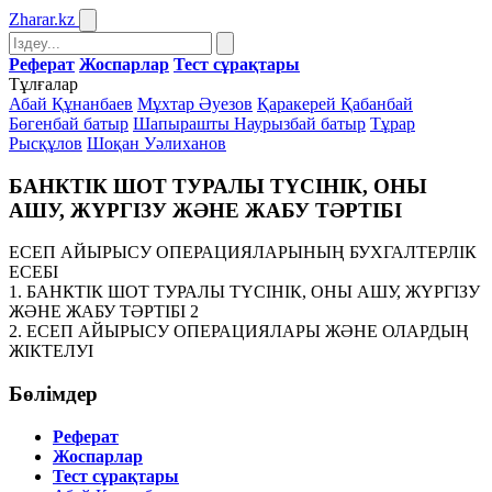
Zharar
.kz
Реферат
Жоспарлар
Тест сұрақтары
Тұлғалар
Абай Құнанбаев
Мұхтар Әуезов
Қаракерей Қабанбай
Бөгенбай батыр
Шапырашты Наурызбай батыр
Тұрар
Рысқұлов
Шоқан Уәлиханов
БАНКТІК ШОТ ТУРАЛЫ ТҮСІНІК, ОНЫ
АШУ, ЖҮРГІЗУ ЖӘНЕ ЖАБУ ТӘРТІБІ
ЕСЕП АЙЫРЫСУ ОПЕРАЦИЯЛАРЫНЫҢ БУХГАЛТЕРЛІК
ЕСЕБІ
1. БАНКТІК ШОТ ТУРАЛЫ ТҮСІНІК, ОНЫ АШУ, ЖҮРГІЗУ
ЖӘНЕ ЖАБУ ТӘРТІБІ 2
2. ЕСЕП АЙЫРЫСУ ОПЕРАЦИЯЛАРЫ ЖӘНЕ ОЛАРДЫҢ
ЖІКТЕЛУІ
Бөлімдер
Реферат
Жоспарлар
Тест сұрақтары