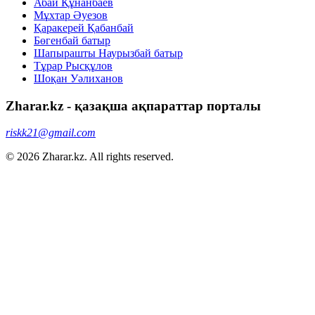
Абай Құнанбаев
Мұхтар Әуезов
Қаракерей Қабанбай
Бөгенбай батыр
Шапырашты Наурызбай батыр
Тұрар Рысқұлов
Шоқан Уәлиханов
Zharar.kz - қазақша ақпараттар порталы
riskk21@gmail.com
© 2026 Zharar.kz. All rights reserved.