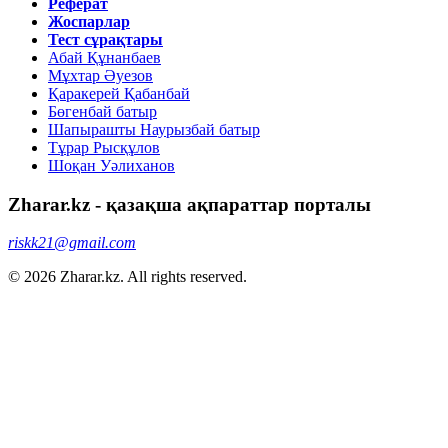
Реферат
Жоспарлар
Тест сұрақтары
Абай Құнанбаев
Мұхтар Әуезов
Қаракерей Қабанбай
Бөгенбай батыр
Шапырашты Наурызбай батыр
Тұрар Рысқұлов
Шоқан Уәлиханов
Zharar.kz - қазақша ақпараттар порталы
riskk21@gmail.com
© 2026 Zharar.kz. All rights reserved.