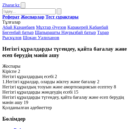
Zharar
.kz
Реферат
Жоспарлар
Тест сұрақтары
Тұлғалар
Абай Құнанбаев
Мұхтар Әуезов
Қаракерей Қабанбай
Бөгенбай батыр
Шапырашты Наурызбай батыр
Тұрар
Рысқұлов
Шоқан Уәлиханов
Негізгі құралдарды түгендеу, қайта бағалау және
есеп берудің мәнін ашу
Жоспары
Кіріспе 2
Негізгі құралдардың есебі 2
1.Негізгі құралдар, оларды жіктеу және бағалау 2
Негізгі құралдың тозуын және амортизациясын есептеу 8
Негізгі құралдарды жөндеудің есебі 15
Негізгі құралдарды түгендеу, қайта бағалау және есеп берудің
мәнін ашу 19
Қолданылған әдебиеттер
Бөлімдер