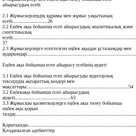
айырысудың есебі
2.1 Жұмыскерлердің құрамы мен жұмыс уақытының
есебі.............................26
2.2 Еңбек ақы бойынша есеп айырысудың аналитикалық және
синтетикалық
есебі......................................................................................................
37
2.3 Жұмыскерлерге есептелген еңбек ақыдан ұсталымдар мен
аударымдар..........................................................................................
Еңбек ақы бойынша есеп айырысу есебінің аудиті
3.1 Еңбек ақы бойынша есеп айырысуды аудиторлық
тексерудің ақпараттық көздері мен
мақсаттары....................................................................................54
3.2 Еңбекақы бойынша есеп айырысудың
аудиті..............................................63
3.3 Жұмысшы қызметкерлерге еңбек ақы төлеу бойынша
еңбек ақы қорын
талдау..................................................................................................
Қорытынды.........................................................................................
Қолданылған әдебиеттер