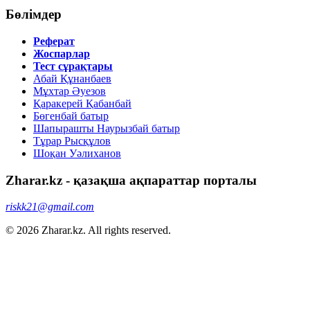
Бөлімдер
Реферат
Жоспарлар
Тест сұрақтары
Абай Құнанбаев
Мұхтар Әуезов
Қаракерей Қабанбай
Бөгенбай батыр
Шапырашты Наурызбай батыр
Тұрар Рысқұлов
Шоқан Уәлиханов
Zharar.kz - қазақша ақпараттар порталы
riskk21@gmail.com
© 2026 Zharar.kz. All rights reserved.