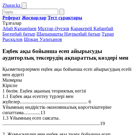
Zharar
.kz
Реферат
Жоспарлар
Тест сұрақтары
Тұлғалар
Абай Құнанбаев
Мұхтар Әуезов
Қаракерей Қабанбай
Бөгенбай батыр
Шапырашты Наурызбай батыр
Тұрар
Рысқұлов
Шоқан Уәлиханов
Еңбек ақы бойынша есеп айырысуды
аудиторлық тексерудің ақпараттық көздері мен
Қызметкерлермен еңбек ақы бойынша есеп айырысудың есебі
мен аудиті
Мазмұны
Кіріспе
1 бөлім. Еңбек ақының теориялық негізі
1.1 Еңбек ақы есептеу түрлері мен
жүйелер........................................................ 6
Ұйымның өндірістік-экономикалық көрсеткіштеріне
сипаттама..............13
1.3 Ұйымның есеп саясаты.
.................................................................................19
2. Жұмыскерлер мен еңбек ақы төлеу бойынша есеп