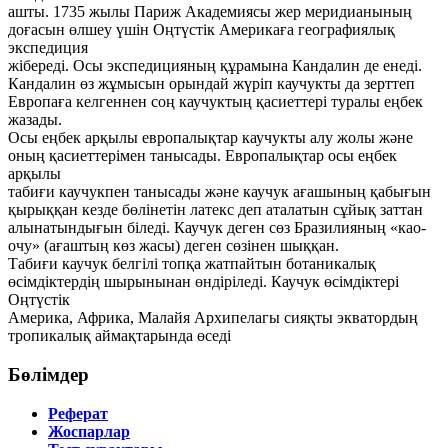
ашты. 1735 жылы Париж Академиясы жер меридианының
доғасын өлшеу үшін Оңтүстік Америкаға географиялық
экспедиция
жібереді. Осы экспедицияның құрамына Кандалин де енеді.
Кандалин өз жұмысын орындай жүріп каучукты да зерттеп
Европаға келгеннен соң каучуктың қасиеттері туралы еңбек
жазады.
Осы еңбек арқылы европалықтар каучукты алу жолы және
оның қасиеттерімен танысады. Европалықтар осы еңбек
арқылы
табиғи каучукпен танысады және каучук ағашының қабығын
қырыққан кезде бөлінетін латекс деп аталатын сұйық заттан
алынатындығын біледі. Каучук деген сөз Бразилияның «као-
очу» (ағаштың көз жасы) деген сөзінен шыққан.
Табиғи каучук белгілі топқа жатпайтын ботаникалық
өсімдіктердің шырынынан өндіріледі. Каучук өсімдіктері
Оңтүстік
Америка, Африка, Малайя Архипелагы сияқты экватордың
тропикалық аймақтарында өседі
Бөлімдер
Реферат
Жоспарлар