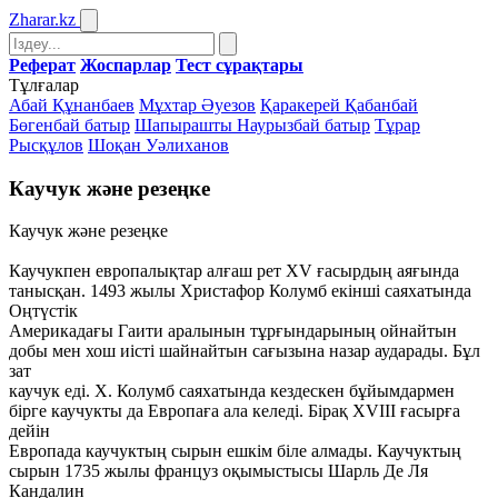
Zharar
.kz
Реферат
Жоспарлар
Тест сұрақтары
Тұлғалар
Абай Құнанбаев
Мұхтар Әуезов
Қаракерей Қабанбай
Бөгенбай батыр
Шапырашты Наурызбай батыр
Тұрар
Рысқұлов
Шоқан Уәлиханов
Каучук және резеңке
Каучук және резеңке
Каучукпен европалықтар алғаш рет XV ғасырдың аяғында
танысқан. 1493 жылы Христафор Колумб екінші саяхатында
Оңтүстік
Америкадағы Гаити аралынын тұрғындарының ойнайтын
добы мен хош иісті шайнайтын сағызына назар аударады. Бұл
зат
каучук еді. X. Колумб саяхатында кездескен бұйымдармен
бірге каучукты да Европаға ала келеді. Бірақ XVIII ғасырға
дейін
Европада каучуктың сырын ешкім біле алмады. Каучуктың
сырын 1735 жылы француз оқымыстысы Шарль Де Ля
Кандалин