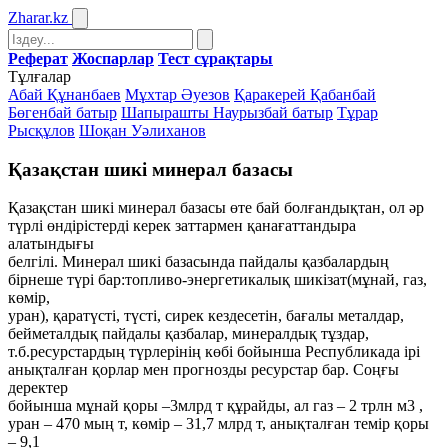
Zharar
.kz
Реферат
Жоспарлар
Тест сұрақтары
Тұлғалар
Абай Құнанбаев
Мұхтар Әуезов
Қаракерей Қабанбай
Бөгенбай батыр
Шапырашты Наурызбай батыр
Тұрар
Рысқұлов
Шоқан Уәлиханов
Қазақстан шикі минерал базасы
Қазақстан шикі минерал базасы өте бай болғандықтан, ол әр
түрлі өндірістерді керек заттармен қанағаттандыра
алатындығы
белгілі. Минерал шикі базасында пайдалы қазбалардың
бірнеше түрі бар:топливо-энергетикалық шикізат(мұнай, газ,
көмір,
уран), қаратүсті, түсті, сирек кездесетін, бағалы металдар,
бейметалдық пайдалы қазбалар, минералдық тұздар,
т.б.ресурстардың түрлерінің көбі бойынша Республикада ірі
анықталған қорлар мен прогнозды ресурстар бар. Соңғы
деректер
бойынша мұнай қоры –3млрд т құрайды, ал газ – 2 трлн м3 ,
уран – 470 мың т, көмір – 31,7 млрд т, анықталған темір қоры
– 9,1