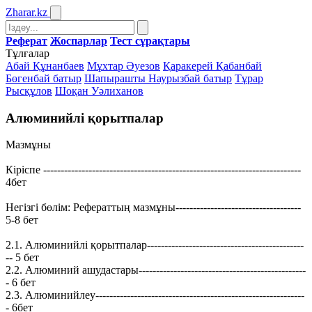
Zharar
.kz
Реферат
Жоспарлар
Тест сұрақтары
Тұлғалар
Абай Құнанбаев
Мұхтар Әуезов
Қаракерей Қабанбай
Бөгенбай батыр
Шапырашты Наурызбай батыр
Тұрар
Рысқұлов
Шоқан Уәлиханов
Алюминийлі қорытпалар
Мазмұны
Кіріспе --------------------------------------------------------------------------
4бет
Негізгі бөлім: Рефераттың мазмұны------------------------------------
5-8 бет
2.1. Алюминийлі қорытпалар---------------------------------------------
-- 5 бет
2.2. Алюминий ашудастары------------------------------------------------
- 6 бет
2.3. Алюминийлеу------------------------------------------------------------
- 6бет