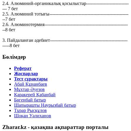
2.4. Алюминий-органикалық қосылыстар-----------------------------
--- 7 бет
2.5. Алюминий тотығы------------------------------------------------------
--7 бет
2.6. Алюминотермия---------------------------------------------------------
--8 бет
3. Пайдаланған әдебиет-----------------------------------------------------
-----8 бет
Бөлімдер
Реферат
Жоспарлар
Тест сұрақтары
Абай Құнанбаев
Мұхтар Әуезов
Қаракерей Қабанбай
Бөгенбай батыр
Шапырашты Наурызбай батыр
Тұрар Рысқұлов
Шоқан Уәлиханов
Zharar.kz - қазақша ақпараттар порталы