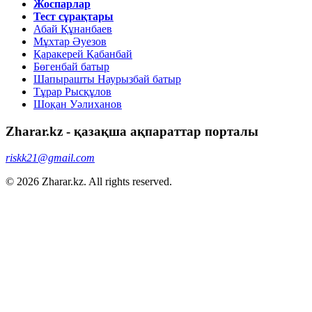
Жоспарлар
Тест сұрақтары
Абай Құнанбаев
Мұхтар Әуезов
Қаракерей Қабанбай
Бөгенбай батыр
Шапырашты Наурызбай батыр
Тұрар Рысқұлов
Шоқан Уәлиханов
Zharar.kz - қазақша ақпараттар порталы
riskk21@gmail.com
© 2026 Zharar.kz. All rights reserved.