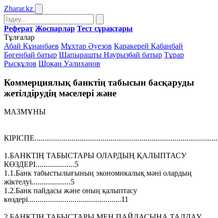
Zharar
.kz
Реферат
Жоспарлар
Тест сұрақтары
Тұлғалар
Абай Құнанбаев
Мұхтар Әуезов
Қаракерей Қабанбай
Бөгенбай батыр
Шапырашты Наурызбай батыр
Тұрар
Рысқұлов
Шоқан Уәлиханов
Коммерциялық банктің табысын басқаруды
жетілдірудің мәселері және
МАЗМҰНЫ
КІРІСПЕ.............................................................................................
1.БАНКТІҢ ТАБЫСТАРЫ ОЛАРДЫҢ ҚАЛЫПТАСУ
КӨЗДЕРІ....................5
1.1.Банк табыстылығының экономикалық мәні олардың
жіктелуі....................5
1.2.Банк пайдасы және оның қалыптасу
көздері................................................11
2.БАНКТІҢ ТАБЫСТАРЫ МЕН ПАЙДАСЫНА ТАЛДАУ