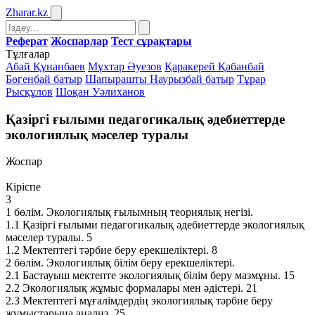
Zharar
.kz
Реферат
Жоспарлар
Тест сұрақтары
Тұлғалар
Абай Құнанбаев
Мұхтар Әуезов
Қаракерей Қабанбай
Бөгенбай батыр
Шапырашты Наурызбай батыр
Тұрар
Рысқұлов
Шоқан Уәлиханов
Қазіргі ғылыми педагогикалық әдебиеттерде
экологиялық мәселер туралы
Жоспар
Кіріспе
3
1 бөлім. Экологиялық ғылымның теориялық негізі.
1.1 Қазіргі ғылыми педагогикалық әдебиеттерде экологиялық
мәселер туралы. 5
1.2 Мектептегі тәрбие беру ерекшеліктері. 8
2 бөлім. Экологиялық білім беру ерекшеліктері.
2.1 Бастауыш мектепте экологиялық білім беру мазмұны. 15
2.2 Экологиялық жұмыс формалары мен әдістері. 21
2.3 Мектептегі мұғалімдердің экологиялық тәрбие беру
жұмыстарына анализ. 25