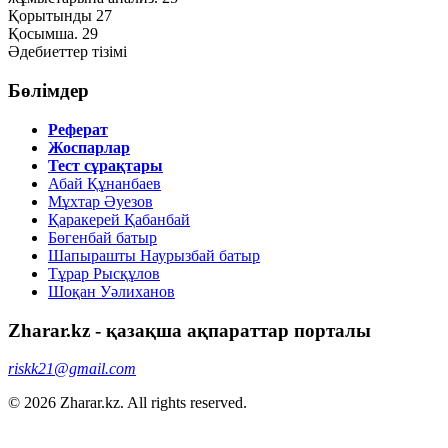
Қорытынды 27
Қосымша. 29
Әдебиеттер тізімі
Бөлімдер
Реферат
Жоспарлар
Тест сұрақтары
Абай Құнанбаев
Мұхтар Әуезов
Қаракерей Қабанбай
Бөгенбай батыр
Шапырашты Наурызбай батыр
Тұрар Рысқұлов
Шоқан Уәлиханов
Zharar.kz - қазақша ақпараттар порталы
riskk21@gmail.com
© 2026 Zharar.kz. All rights reserved.