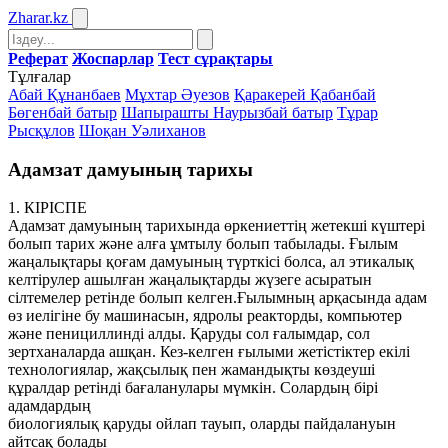
Zharar
.kz
Реферат
Жоспарлар
Тест сұрақтары
Тұлғалар
Абай Құнанбаев
Мұхтар Әуезов
Қаракерей Қабанбай
Бөгенбай батыр
Шапырашты Наурызбай батыр
Тұрар
Рысқұлов
Шоқан Уәлиханов
Адамзат дамуының тарихы
1. КІРІСПЕ
Адамзат дамуының тарихында өркениеттің жетекші күштері
болып тарих және алға ұмтылу болып табылады. Ғылым
жаңалықтары қоғам дамуының түрткісі болса, ал этикалық
келтірулер ашылған жаңалықтарды жүзеге асыратын
сілтемелер ретінде болып келген.Ғылымның арқасында адам
өз иелігіне бу машинасын, ядролы реакторды, компьютер
және пенициллинді алды. Қаруды сол ғалымдар, сол
зертханаларда ашқан. Кез-келген ғылыми жетістіктер екілі
технологиялар, жақсылық пен жамандықты көздеуші
құралдар ретінді бағаланулары мүмкін. Солардың бірі
адамдардың
биологиялық қаруды ойлап тауып, оларды пайдалануын
айтсақ болады