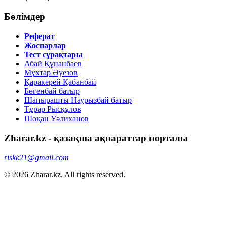
Бөлімдер
Реферат
Жоспарлар
Тест сұрақтары
Абай Құнанбаев
Мұхтар Әуезов
Қаракерей Қабанбай
Бөгенбай батыр
Шапырашты Наурызбай батыр
Тұрар Рысқұлов
Шоқан Уәлиханов
Zharar.kz - қазақша ақпараттар порталы
riskk21@gmail.com
© 2026 Zharar.kz. All rights reserved.