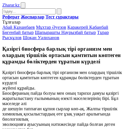
Zharar
.kz
Реферат
Жоспарлар
Тест сұрақтары
Тұлғалар
Абай Құнанбаев
Мұхтар Әуезов
Қаракерей Қабанбай
Бөгенбай батыр
Шапырашты Наурызбай батыр
Тұрар
Рысқұлов
Шоқан Уәлиханов
Қазiргi биосфера барлық тiрi организм мен
олардың тiршiлiк ортасын қамтитын көптеген
құрамды бөлiктерден тұратын күрделi
Қазiргi биосфера барлық тiрi организм мен олардың тiршiлiк
ортасын қамтитын көптеген құрамды бөлiктерден тұратын
күрделi
жүйенi құрайды.
Биосфераның пайда болуы мен оның тарихи дамуы қазiргi
жаратылыстану ғылымының өзектi мәселелерiнiң бiрi. Бұл
мәселеде әлi
де шешуiн таппаған құпия сырлар көп-ақ. Жалпы тiршiлiк
химиялық қосылыстардың өте ұзақ уақыт аралығында
биологиялық
эволюцияға ауысуының нәтижесiнде пайда болған деген