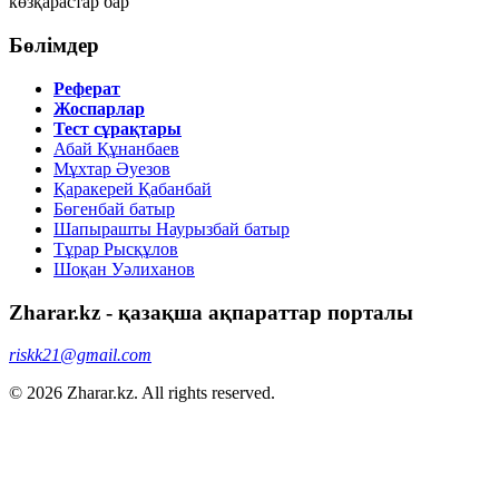
көзқарастар бар
Бөлімдер
Реферат
Жоспарлар
Тест сұрақтары
Абай Құнанбаев
Мұхтар Әуезов
Қаракерей Қабанбай
Бөгенбай батыр
Шапырашты Наурызбай батыр
Тұрар Рысқұлов
Шоқан Уәлиханов
Zharar.kz - қазақша ақпараттар порталы
riskk21@gmail.com
© 2026 Zharar.kz. All rights reserved.