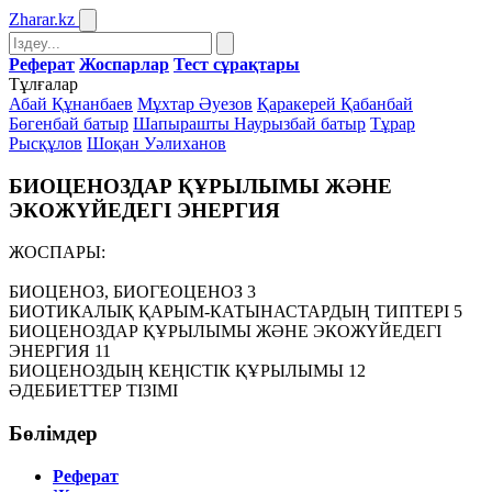
Zharar
.kz
Реферат
Жоспарлар
Тест сұрақтары
Тұлғалар
Абай Құнанбаев
Мұхтар Әуезов
Қаракерей Қабанбай
Бөгенбай батыр
Шапырашты Наурызбай батыр
Тұрар
Рысқұлов
Шоқан Уәлиханов
БИОЦЕНОЗДАР ҚҰРЫЛЫМЫ ЖӘНЕ
ЭКОЖҮЙЕДЕГІ ЭНЕРГИЯ
ЖОСПАРЫ:
БИОЦЕНОЗ, БИОГЕОЦЕНОЗ 3
БИОТИКАЛЫҚ ҚАРЫМ-КАТЫНАСТАРДЫҢ ТИПТЕРІ 5
БИОЦЕНОЗДАР ҚҰРЫЛЫМЫ ЖӘНЕ ЭКОЖҮЙЕДЕГІ
ЭНЕРГИЯ 11
БИОЦЕНОЗДЫҢ КЕҢІСТІК ҚҰРЫЛЫМЫ 12
ӘДЕБИЕТТЕР ТІЗІМІ
Бөлімдер
Реферат