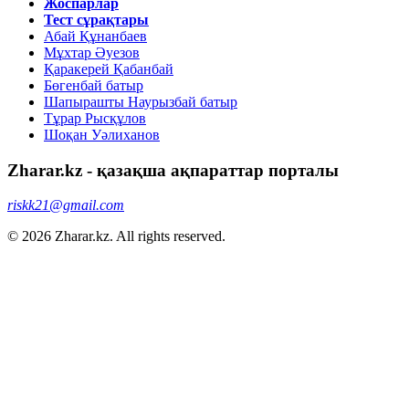
Жоспарлар
Тест сұрақтары
Абай Құнанбаев
Мұхтар Әуезов
Қаракерей Қабанбай
Бөгенбай батыр
Шапырашты Наурызбай батыр
Тұрар Рысқұлов
Шоқан Уәлиханов
Zharar.kz - қазақша ақпараттар порталы
riskk21@gmail.com
© 2026 Zharar.kz. All rights reserved.