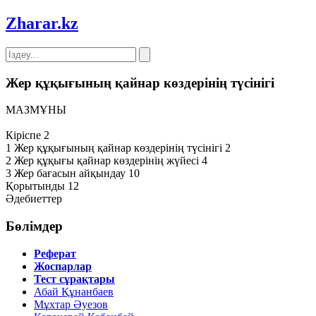
Zharar
.kz
Жер құқығының қайнар көздерінің түсінігі
МАЗМҰНЫ
Кіріспе 2
1 Жер құқығының қайнар көздерінің түсінігі 2
2 Жер құқығы қайнар көздерінің жүйесі 4
3 Жер бағасын айқындау 10
Қорытынды 12
Әдебиеттер
Бөлімдер
Реферат
Жоспарлар
Тест сұрақтары
Абай Құнанбаев
Мұхтар Әуезов