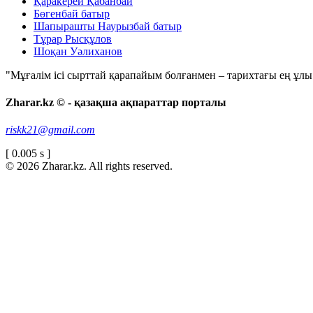
Қаракерей Қабанбай
Бөгенбай батыр
Шапырашты Наурызбай батыр
Тұрар Рысқұлов
Шоқан Уәлиханов
"Мұғалім ісі сырттай қарапайым болғанмен – тарихтағы ең ұлы і
Zharar.kz © - қазақша ақпараттар порталы
riskk21@gmail.com
[ 0.005 s ]
© 2026 Zharar.kz. All rights reserved.