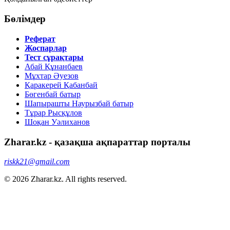
Бөлімдер
Реферат
Жоспарлар
Тест сұрақтары
Абай Құнанбаев
Мұхтар Әуезов
Қаракерей Қабанбай
Бөгенбай батыр
Шапырашты Наурызбай батыр
Тұрар Рысқұлов
Шоқан Уәлиханов
Zharar.kz - қазақша ақпараттар порталы
riskk21@gmail.com
© 2026 Zharar.kz. All rights reserved.