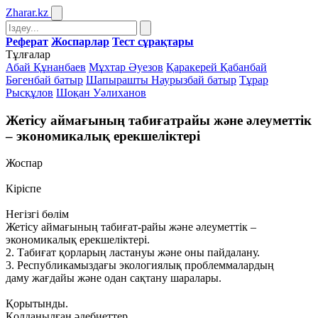
Zharar
.kz
Реферат
Жоспарлар
Тест сұрақтары
Тұлғалар
Абай Құнанбаев
Мұхтар Әуезов
Қаракерей Қабанбай
Бөгенбай батыр
Шапырашты Наурызбай батыр
Тұрар
Рысқұлов
Шоқан Уәлиханов
Жетісу аймағының табиғатрайы және әлеуметтік
– экономикалық ерекшеліктері
Жоспар
Кіріспе
Негізгі бөлім
Жетісу аймағының табиғат-райы және әлеуметтік –
экономикалық ерекшеліктері.
2. Табиғат қорларың ластануы және оны пайдалану.
3. Республикамыздағы экологиялық проблеммалардың
даму жағдайы және одан сақтану шаралары.
Қорытынды.
Қолданылған әдебиеттер