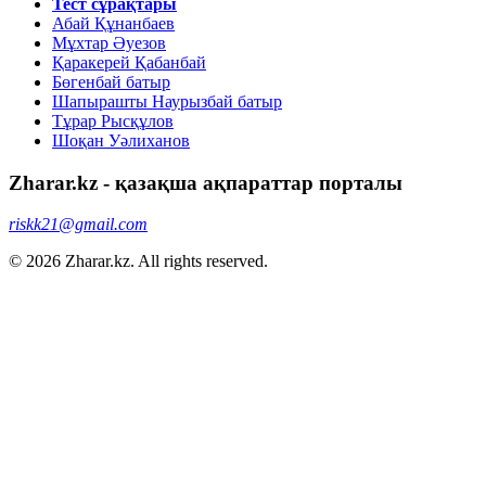
Тест сұрақтары
Абай Құнанбаев
Мұхтар Әуезов
Қаракерей Қабанбай
Бөгенбай батыр
Шапырашты Наурызбай батыр
Тұрар Рысқұлов
Шоқан Уәлиханов
Zharar.kz - қазақша ақпараттар порталы
riskk21@gmail.com
© 2026 Zharar.kz. All rights reserved.