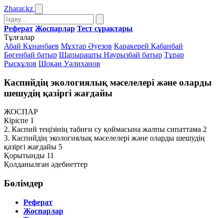
Zharar
.kz
Реферат
Жоспарлар
Тест сұрақтары
Тұлғалар
Абай Құнанбаев
Мұхтар Әуезов
Қаракерей Қабанбай
Бөгенбай батыр
Шапырашты Наурызбай батыр
Тұрар
Рысқұлов
Шоқан Уәлиханов
Каспийдің экологиялық мәселелері және оларды
шешудің қазіргі жағдайы
ЖОСПАР
Кіріспе 1
2. Каспий теңізінің табиғи су қоймасына жалпы сипаттама 2
3. Каспийдің экологиялық мәселелері және оларды шешудің
қазіргі жағдайы 5
Қорытынды 11
Қолданылған әдебиеттер
Бөлімдер
Реферат
Жоспарлар