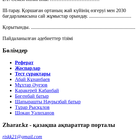
ІІІ-тарау. Қоршаған ортаның жай күйінің өзгеруі мен 2030
бағдарламасына сай жұмыстар орындау. ..................................
Қорытынды. ....................................................................................
Пайдаланылған әдебиеттер тізімі
Бөлімдер
Реферат
Жоспарлар
Тест сұрақтары
Абай Құнанбаев
Мұхтар Әуезов
Қаракерей Қабанбай
Бөгенбай батыр
Шапырашты Наурызбай батыр
Тұрар Рысқұлов
Шоқан Уәлиханов
Zharar.kz - қазақша ақпараттар порталы
riskk21@gmail.com