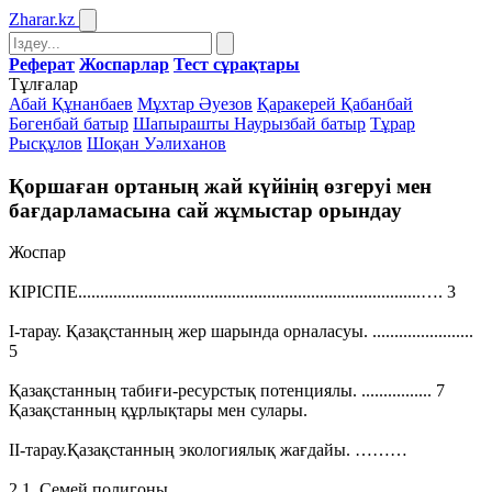
Zharar
.kz
Реферат
Жоспарлар
Тест сұрақтары
Тұлғалар
Абай Құнанбаев
Мұхтар Әуезов
Қаракерей Қабанбай
Бөгенбай батыр
Шапырашты Наурызбай батыр
Тұрар
Рысқұлов
Шоқан Уәлиханов
Қоршаған ортаның жай күйінің өзгеруі мен
бағдарламасына сай жұмыстар орындау
Жоспар
КІРІСПЕ..............................................................................…. 3
І-тарау. Қазақстанның жер шарында орналасуы. .......................
5
Қазақстанның табиғи-ресурстық потенциялы. ................ 7
Қазақстанның құрлықтары мен сулары.
ІІ-тарау.Қазақстанның экологиялық жағдайы. ………
2.1. Семей полигоны. …………………………