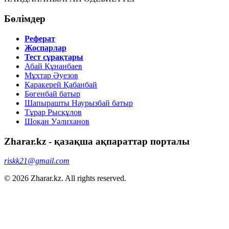
Бөлімдер
Реферат
Жоспарлар
Тест сұрақтары
Абай Құнанбаев
Мұхтар Әуезов
Қаракерей Қабанбай
Бөгенбай батыр
Шапырашты Наурызбай батыр
Тұрар Рысқұлов
Шоқан Уәлиханов
Zharar.kz - қазақша ақпараттар порталы
riskk21@gmail.com
© 2026 Zharar.kz. All rights reserved.