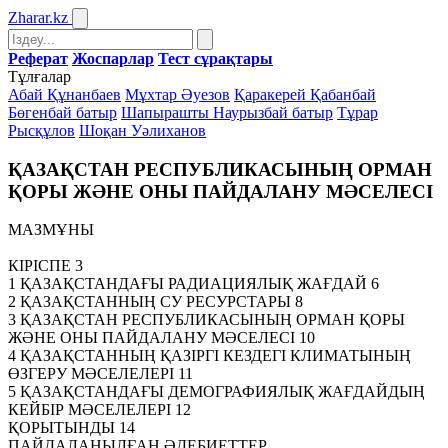
Zharar
.kz
Реферат
Жоспарлар
Тест сұрақтары
Тұлғалар
Абай Құнанбаев
Мұхтар Әуезов
Қаракерей Қабанбай
Бөгенбай батыр
Шапырашты Наурызбай батыр
Тұрар
Рысқұлов
Шоқан Уәлиханов
ҚАЗАҚСТАН РЕСПУБЛИКАСЫНЫҢ ОРМАН
ҚОРЫ ЖӘНЕ ОНЫ ПАЙДАЛАНУ МӘСЕЛЕСІ
МАЗМҰНЫ
КІРІСПЕ 3
1 ҚАЗАҚСТАНДАҒЫ РАДИАЦИЯЛЫҚ ЖАҒДАЙ 6
2 ҚАЗАҚСТАННЫҢ СУ РЕСУРСТАРЫ 8
3 ҚАЗАҚСТАН РЕСПУБЛИКАСЫНЫҢ ОРМАН ҚОРЫ
ЖӘНЕ ОНЫ ПАЙДАЛАНУ МӘСЕЛЕСІ 10
4 ҚАЗАҚСТАННЫҢ ҚАЗІРГІ КЕЗДЕГІ КЛИМАТЫНЫҢ
ӨЗГЕРУ МӘСЕЛЕЛЕРІ 11
5 ҚАЗАҚСТАНДАҒЫ ДЕМОГРАФИЯЛЫҚ ЖАҒДАЙДЫҢ
КЕЙБІР МӘСЕЛЕЛЕРІ 12
ҚОРЫТЫНДЫ 14
ПАЙДАЛАНЫЛҒАН ӘДЕБИЕТТЕР