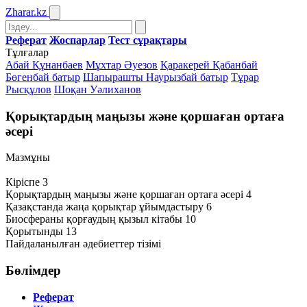
Zharar
.kz
Реферат
Жоспарлар
Тест сұрақтары
Тұлғалар
Абай Құнанбаев
Мұхтар Әуезов
Қаракерей Қабанбай
Бөгенбай батыр
Шапырашты Наурызбай батыр
Тұрар
Рысқұлов
Шоқан Уәлиханов
Қорықтардың маңызы және қоршаған ортаға
әсері
Мазмұны
Кіріспе 3
Қорықтардың маңызы және қоршаған ортаға әсері 4
Қазақстанда жаңа қорықтар ұйымдастыру 6
Биосфераны қорғаудың қызыл кітабы 10
Қорытынды 13
Пайдаланылған әдебиеттер тізімі
Бөлімдер
Реферат