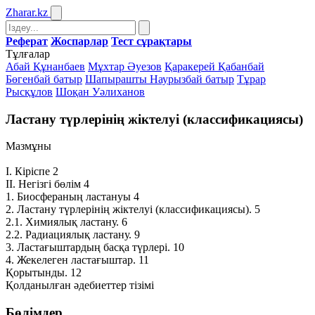
Zharar
.kz
Реферат
Жоспарлар
Тест сұрақтары
Тұлғалар
Абай Құнанбаев
Мұхтар Әуезов
Қаракерей Қабанбай
Бөгенбай батыр
Шапырашты Наурызбай батыр
Тұрар
Рысқұлов
Шоқан Уәлиханов
Ластану түрлерінің жіктелуі (классификациясы)
Мазмұны
І. Кіріспе 2
ІІ. Негізгі бөлім 4
1. Биосфераның ластануы 4
2. Ластану түрлерінің жіктелуі (классификациясы). 5
2.1. Химиялық ластану. 6
2.2. Радиациялық ластану. 9
3. Ластағыштардың басқа түрлері. 10
4. Жекелеген ластағыштар. 11
Қорытынды. 12
Қолданылған әдебиеттер тізімі
Бөлімдер