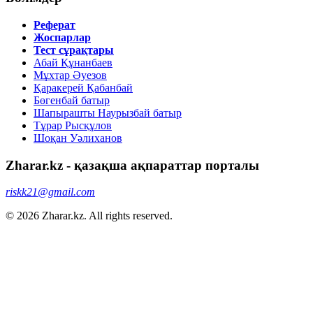
Реферат
Жоспарлар
Тест сұрақтары
Абай Құнанбаев
Мұхтар Әуезов
Қаракерей Қабанбай
Бөгенбай батыр
Шапырашты Наурызбай батыр
Тұрар Рысқұлов
Шоқан Уәлиханов
Zharar.kz - қазақша ақпараттар порталы
riskk21@gmail.com
© 2026 Zharar.kz. All rights reserved.